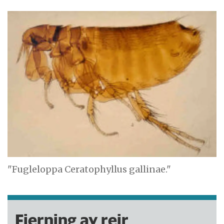
"Fugleloppa Ceratophyllus gallinae."
Fjerning av reir