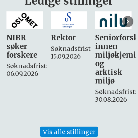
Ledige stillinger
Rektor
Seniorforsker
Forskning.
innen
søker
Søknadsfrist:
miljøkjemi
nyhetsjour
15.09.2026
og
– fast
:
arktisk
Søknadsfrist:
miljø
16. august.
Søknadsfrist:
30.08.2026
Vis alle stillinger