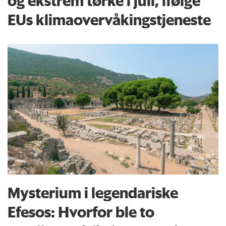
og ekstrem tørke i juli, ifølge
EUs klima­overvåkings­tjeneste
Mysterium i legendariske
Efesos: Hvorfor ble to