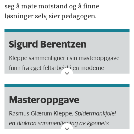
seg å møte motstand og å finne
løsninger selv, sier pedagogen.
Sigurd Berentzen
Kleppe sammenligner i sin masteroppgave
funn fra eget feltarbeid i en moderne
barnehage med Sigurd Berentzens klassiske
magisteroppgave fra 1967. Den er utgitt i
skriftserie no. 3, Sosialantropologisk
Masteroppgave
institutt, Universitet i Bergen, og har navnet
Rasmus Glærum Kleppe:
Spidermankjole! -
Kjønnskontrasten i barns lek
.
en diakron sammenligning av kjønnets
betydning i barns relasjoner i to kvalitative