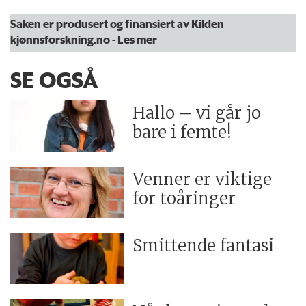
barnehagestudier.
Saken er produsert og finansiert av Kilden
kjønnsforskning.no
- Les mer
Levert våren 2009 ved Pedagogisk
forskningsinstitutt, Det
SE OGSÅ
utdanningsvitenskapelige fakultet,
Universitetet i Oslo.
Hallo – vi går jo
bare i femte!
Oppgaven er fulltekstpublisert hos DUO.
Venner er viktige
Oppgaven var blant de nominerte til prisen
for toåringer
for fremragende bidrag til kjønnsforskningen
ved UiO 2009, som hvert år deles ut av
Smittende fantasi
Senter for tverrfaglig kjønnsforskning.