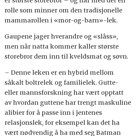
er største storebror – og har med det en
rolle som minner om den tradisjonelle
mammarollen i «mor-og-barn»-lek.
Gaupene jager hverandre og «slåss»,
men når natta kommer kaller største
storebror dem inn til kveldsmat og søvn.
– Denne leken er en hybrid mellom
såkalt boltrelek og familielek. Gutte-
eller mannsforskning har vært opptatt
av hvordan guttene har trengt maskuline
alibier for å passe inn i jentenes
relasjonslek, for eksempel kan det ha
vært nødvendig å ha med seg Batman