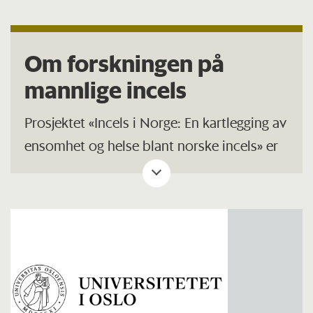
Om forskningen på
mannlige incels
Prosjektet «Incels i Norge: En kartlegging av
ensomhet og helse blant norske incels» er
en av få studier som har studert deler av
den norske incel-kulturen.
Arbeidet ble ledet av Danel Hammer i
Reform, og rapporten ble gitt ut i 2022 med
støtte fra Stiftelsen Dam.
Reform – Ressurssenter for menn ønsket å