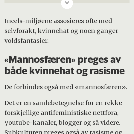
ressurssenter for menn, Kelly Fisher.
Programleder er Jorunn Kanestrøm ved
UiO.
Incels-miljøene assosieres ofte med
selvforakt, kvinnehat og noen ganger
Du finner lenke til episoden nederst i
voldsfantasier.
denne saken.
«Mannosfæren» preges av
både kvinnehat og rasisme
De forbindes også med «mannosfæren».
Det er en samlebetegnelse for en rekke
forskjellige antifeministiske nettfora,
youtube-kanaler, blogger og så videre.
Subkulturen preges også av rasisme og