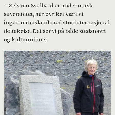
(23 000 000 km²). På den sørlige halvkule er
– Selv om Svalbard er under norsk
det derimot kun 174 000 km². Vi finner også
suverenitet, har øyriket vært et
permafrost på større fjell i hele verden som
ingenmannsland med stor internasjonal
f.eks. Mount
deltakelse. Det ser vi på både stedsnavn
Kenya, Kilimanjaro, Ruwenzori og
og kulturminner.
på høyslettene i Tibet. Videre er
mesteparten av det
nordlige Alaska, Sibir og Canada dekket av
permafrost.
Kilde: Wikipedia, Meterologisk institutt