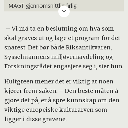
MAGT, gjennomsnittlig årlig
bakketemperatur (mean annual ground
temperature), ligger
– Vi må ta en beslutning om hva som
under trykksmeltepunktet i minst to år på
skal graves ut og lage et program for det
rad. Dette tilsvarer som oftest områder der
snarest. Det bør både Riksantikvaren,
MAAT, gjennomsnittlig årlig
Sysselmannens miljøvernavdeling og
lufttemperatur (mean annual air
Forskningsrådet engasjere seg i, sier hun.
temperature), er −2°C eller kaldere.
Hultgreen mener det er viktig at noen
I Norge er det typisk permafrost i høyfjellet
kjører frem saken. – Den beste måten å
og påSvalbard.
gjøre det på, er å spre kunnskap om den
viktige europeiske kulturarven som
På den nordlige halvkule består omkring 25
ligger i disse gravene.
prosent av landområdene av permafrost