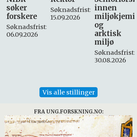
innen
søker
Søknadsfrist:
miljøkjemi
nyhetsjour
15.09.2026
og
– fast
:
arktisk
Søknadsfrist:
miljø
16. august.
Søknadsfrist:
30.08.2026
Vis alle stillinger
FRA UNG.FORSKNING.NO: