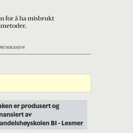
n for å ha misbrukt
dsmetoder.
MUNIKASJON
aken er produsert og
inansiert av
andelshøyskolen BI -
Les
mer