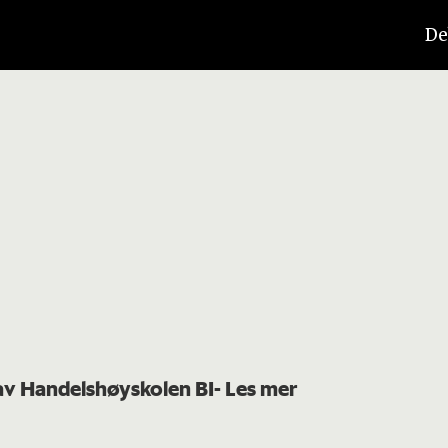
De
 av Handelshøyskolen BI
- Les mer