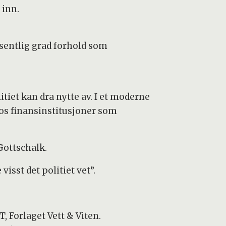
 inn.
esentlig grad forhold som
tiet kan dra nytte av. I et moderne
os finansinstitusjoner som
Gottschalk.
isst det politiet vet”.
T, Forlaget Vett
&
Viten.