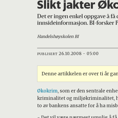
Slikt jakter Ø
Det er ingen enkel oppgave å få
innsideinformasjon. BI-forsker 
Handelshøyskolen BI
26.10.2008 - 05:00
PUBLISERT
Denne artikkelen er over ti år g
Økokrim
, som er den sentrale enh
kriminalitet og miljøkriminalitet, 
to av bankens ansatte for å ha mis
- Det vil være nærmest umulig å få