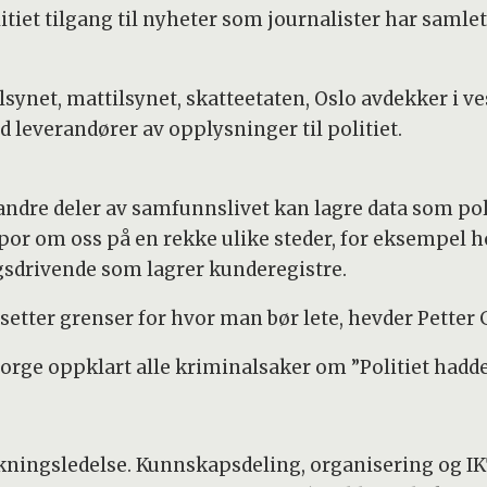
tiet tilgang til nyheter som journalister har samlet
lsynet, mattilsynet, skatteetaten, Oslo avdekker i v
ed leverandører av opplysninger til politiet.
andre deler av samfunnslivet kan lagre data som poli
or om oss på en rekke ulike steder, for eksempel h
gsdrivende som lagrer kunderegistre.
 setter grenser for hvor man bør lete, hevder Petter 
orge oppklart alle kriminalsaker om ”Politiet hadde v
skningsledelse. Kunnskapsdeling, organisering og IK