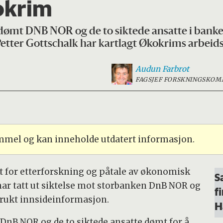
kokrim
 dømt DNB NOR og de to siktede ansatte i banke
Petter Gottschalk har kartlagt Økokrims arbei
Audun
Farbrot
FAGSJEF FORSKNINGSKOM
ammel og kan inneholde utdatert informasjon.
et for etterforskning og påtale av økonomisk
S
har tatt ut siktelse mot storbanken DnB NOR og
f
brukt innsideinformasjon.
H
 DnB NOR og de to siktede ansatte dømt for å