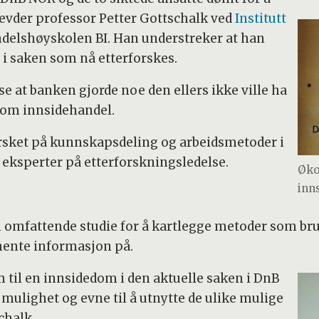
evder professor Petter Gottschalk ved
Institutt
delshøyskolen BI. Han understreker at han
t i saken som nå etterforskes.
 at banken gjorde noe den ellers ikke ville ha
le om innsidehandel.
orsket på kunnskapsdeling og arbeidsmetoder i
e eksperter på etterforskningsledelse.
Øko
inn
omfattende studie for å kartlegge metoder som bruk
hente informasjon på.
 til en innsidedom i den aktuelle saken i DnB
mulighet og evne til å utnytte de ulike mulige
chalk.