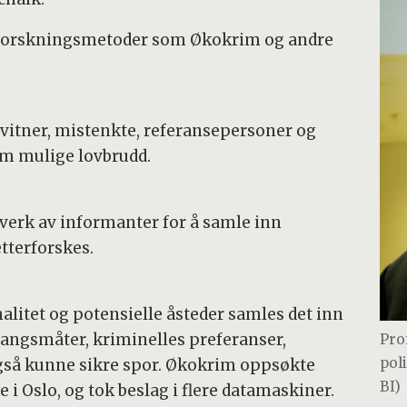
erforskningsmetoder som Økokrim og andre
vitner, mistenkte, referansepersoner og
m mulige lovbrudd.
ttverk av informanter for å samle inn
tterforskes.
alitet og potensielle åsteder samles det inn
ngsmåter, kriminelles preferanser,
Pro
pol
også kunne sikre spor. Økokrim oppsøkte
BI)
 i Oslo, og tok beslag i flere datamaskiner.