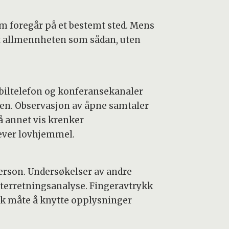
som foregår på et bestemt sted. Mens
ot allmennheten som sådan, uten
iltelefon og konferansekanaler
en. Observasjon av åpne samtaler
å annet vis krenker
ever lovhjemmel.
erson. Undersøkelser av andre
tterretningsanalyse. Fingeravtrykk
isk måte å knytte opplysninger