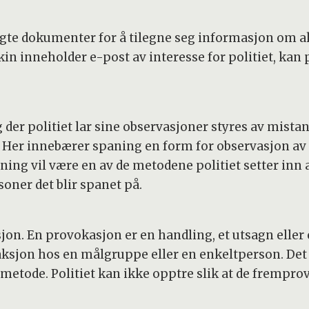
agte dokumenter for å tilegne seg informasjon om ak
 inneholder e-post av interesse for politiet, kan p
der politiet lar sine observasjoner styres av mistank
g. Her innebærer spaning en form for observasjon av 
ning vil være en av de metodene politiet setter inn a
soner det blir spanet på.
on. En provokasjon er en handling, et utsagn eller 
aksjon hos en målgruppe eller en enkeltperson. Det e
etode. Politiet kan ikke opptre slik at de frempro