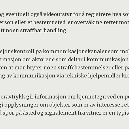
 og eventuelt også videoutstyr for å registrere hva 
erson eller et bestemt sted, er overvåking rettet m
tt noen straffbar handling.
asjonskontroll på kommunikasjonskanaler som mob
nformasjon om aktørene som deltar i kommunikasjon
 uten at man bryter noen straffebestemmelser eller p
ing av kommunikasjon via tekniske hjelpemidler kr
geravtrykk gir informasjon om kjennetegn ved en p
gi opplysninger om objekter som er av interesse i e
d spor på åsted og signalement fra vitner er en typ