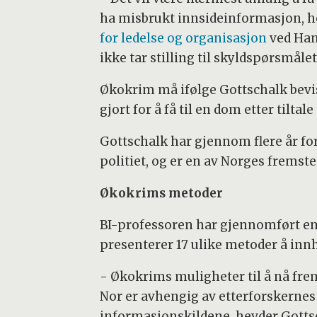
ha misbrukt innsideinformasjon, h
for ledelse og organisasjon
ved Han
ikke tar stilling til skyldspørsmåle
Økokrim må ifølge Gottschalk bevise
gjort for å få til en dom etter tilta
Gottschalk har gjennom flere år f
politiet, og er en av Norges fremst
Økokrims metoder
BI-professoren har gjennomført en 
presenterer 17 ulike metoder å inn
- Økokrims muligheter til å nå frem
Nor er avhengig av etterforskernes 
informasjonskildene, hevder Gotts