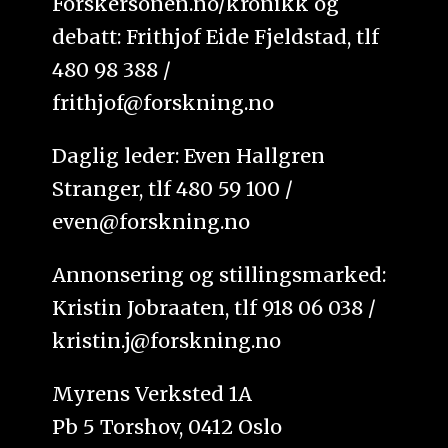
Forskersonen.no/kronikk og
debatt: Frithjof Eide Fjeldstad, tlf
480 98 388 /
frithjof@forskning.no
Daglig leder: Even Hallgren
Stranger, tlf 480 59 100 /
even@forskning.no
Annonsering og stillingsmarked:
Kristin Jobraaten, tlf 918 06 038 /
kristin.j@forskning.no
Myrens Verksted 1A
Pb 5 Torshov, 0412 Oslo