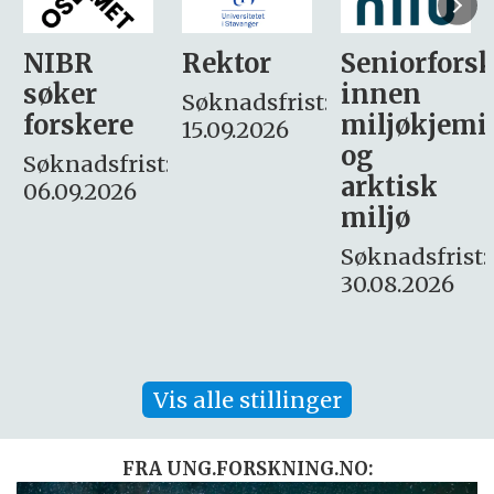
Rektor
Seniorforsker
Forskning.
innen
søker
Søknadsfrist:
miljøkjemi
nyhetsjour
15.09.2026
og
– fast
:
arktisk
Søknadsfrist:
miljø
16. august.
Søknadsfrist:
30.08.2026
Vis alle stillinger
FRA UNG.FORSKNING.NO: