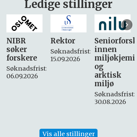
Ledige stillinger
Rektor
Seniorforsker
Forskning.
innen
søker
Søknadsfrist:
miljøkjemi
nyhetsjour
15.09.2026
og
– fast
:
arktisk
Søknadsfrist:
miljø
16. august.
Søknadsfrist:
30.08.2026
Vis alle stillinger