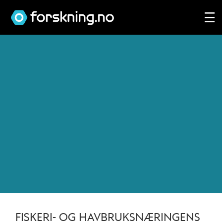
Tag:
fiskeri-
og
havbruksnæringens
forskningsfond
FISKERI- OG HAVBRUKSNÆRINGENS