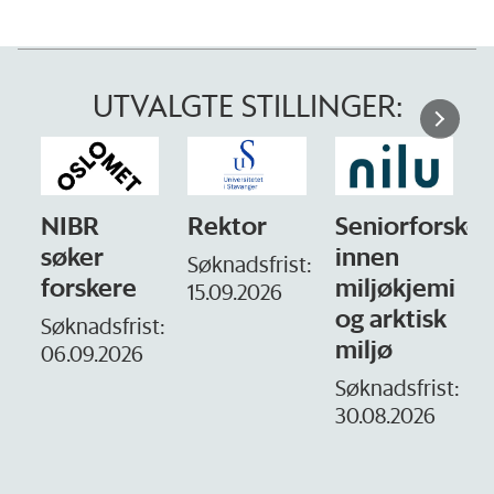
UTVALGTE STILLINGER:
Rektor
Seniorforsker
Forskning.no
innen
søker
Søknadsfrist:
miljøkjemi
nyhetsjournal
i
15.09.2026
og arktisk
– fast
t:
miljø
Søknadsfrist:
16. august.
Søknadsfrist:
30.08.2026
D
1