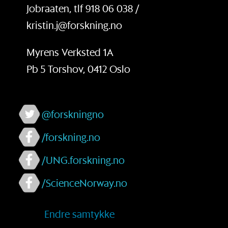
Jobraaten, tlf 918 06 038 /
kristin.j@forskning.no
Myrens Verksted 1A
Pb 5 Torshov, 0412 Oslo
@forskningno
/forskning.no
/UNG.forskning.no
/ScienceNorway.no
Endre samtykke