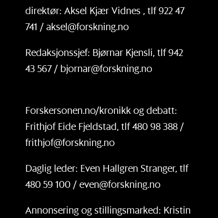
direktør: Aksel Kjær Vidnes , tlf 922 47
741 / aksel@forskning.no
Redaksjonssjef: Bjørnar Kjensli, tlf 942
43 567 / bjornar@forskning.no
Forskersonen.no/kronikk og debatt:
Frithjof Eide Fjeldstad, tlf 480 98 388 /
frithjof@forskning.no
Daglig leder: Even Hallgren Stranger, tlf
480 59 100 / even@forskning.no
Annonsering og stillingsmarked: Kristin