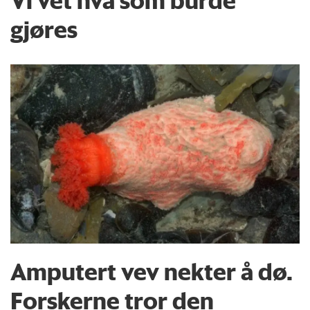
Vi vet hva som burde
gjøres
Amputert vev nekter å dø.
Forskerne tror den