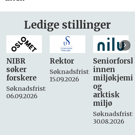
Ledige stillinger
Rektor
Seniorforsker
Forskning.
innen
søker
Søknadsfrist:
miljøkjemi
nyhetsjour
15.09.2026
og
– fast
:
arktisk
Søknadsfrist:
miljø
16. august.
Søknadsfrist:
30.08.2026