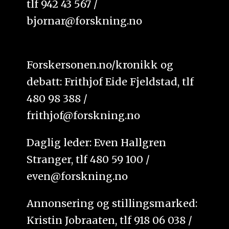
tlf 942 43 567 /
bjornar@forskning.no
Forskersonen.no/kronikk og
debatt: Frithjof Eide Fjeldstad, tlf
480 98 388 /
frithjof@forskning.no
Daglig leder: Even Hallgren
Stranger, tlf 480 59 100 /
even@forskning.no
Annonsering og stillingsmarked:
Kristin Jobraaten, tlf 918 06 038 /