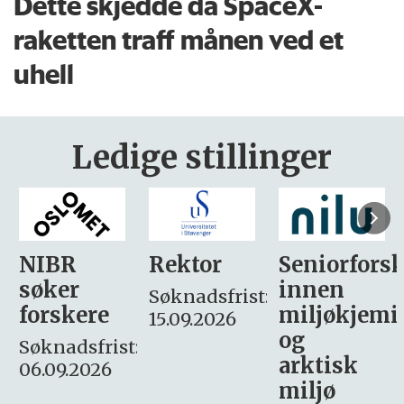
Dette skjedde da SpaceX-
raketten traff månen ved et
uhell
Ledige stillinger
Rektor
Seniorforsker
Forskning.
innen
søker
Søknadsfrist:
miljøkjemi
nyhetsjour
15.09.2026
og
– fast
:
arktisk
Søknadsfrist:
miljø
16. august.