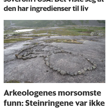
den har ingredienser til liv
Arkeologenes morsomste
funn: Steinringene var ikke