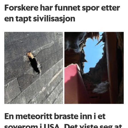
Forskere har funnet spor etter
en tapt sivilisasjon
En meteoritt braste inn i et
soverom i USA. Det viste seg at