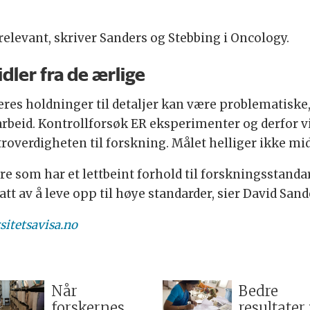
rrelevant, skriver Sanders og Stebbing i Oncology.
dler fra de ærlige
eres holdninger til detaljer kan være problematiske,
arbeid. Kontrollforsøk ER eksperimenter og derfor vik
overdigheten til forskning. Målet helliger ikke mid
ere som har et lettbeint forhold til forskningsstand
tt av å leve opp til høye standarder, sier David Sande
rsitetsavisa.no
Når
Bedre
forskernes
resultater 