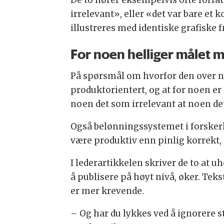
irrelevant», eller «det var bare e
illustreres med identiske grafiske f
For noen helliger målet 
På spørsmål om hvorfor den over ne
produktorientert, og at for noen er 
noen det som irrelevant at noen de
Også belønningssystemet i forskerka
være produktiv enn pinlig korrekt, 
I lederartikkelen skriver de to at
å publisere på høyt nivå, øker. Tek
er mer krevende.
– Og har du lykkes ved å ignorere s