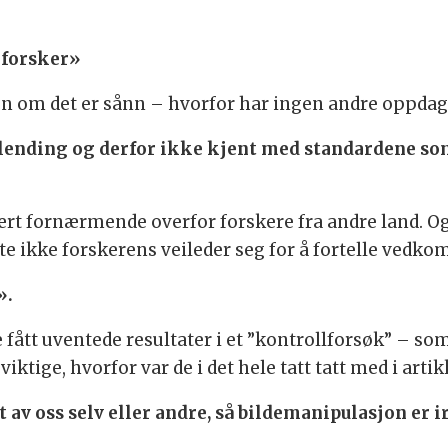
orforsker»
en om det er sånn – hvorfor har ingen andre oppdag
tlending og derfor ikke kjent med standardene so
rt fornærmende overfor forskere fra andre land. Og 
ngte ikke forskerens veileder seg for å fortelle ve
».
ått uventede resultater i et ”kontrollforsøk” – som 
iktige, hvorfor var de i det hele tatt tatt med i arti
t av oss selv eller andre, så bildemanipulasjon er i