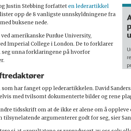
g Justin Stebbing forfattet
en lederartikkel
e lister opp de 8 vanligste unnskyldningene fra
A
tt med buksene nede.
p
u
 ved amerikanske Purdue University,
ed Imperial College i London. De to forklarer
U
i seg unna forklaringene på hvorfor
r
r.
p
iftredaktører
h
som har fanget opp lederartikkelen. David Sanders 
elvis med tvilsomt dokumenterte bilder og rene plag
andre tidsskrift om at de ikke er alene om å oppleve 
 tilsynelatende argumenterer godt for seg, sier Sand
tere si at «resultatene er reprodusert av oss selv el