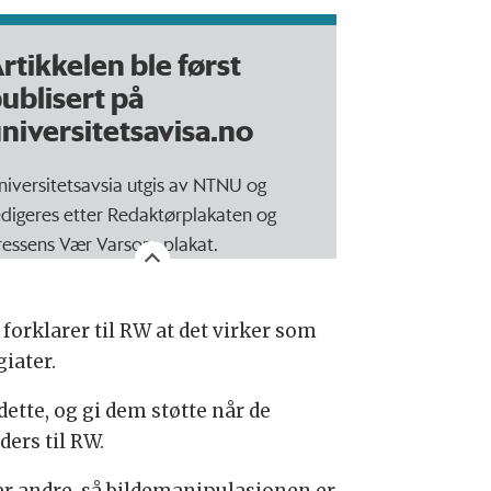
rtikkelen ble først
ublisert på
niversitetsavisa.no
niversitetsavsia utgis av NTNU og
edigeres etter Redaktørplakaten og
ressens Vær Varsom-plakat.
forklarer til RW at det virker som
iater.
dette, og gi dem støtte når de
ers til RW.
ler andre, så bildemanipulasjonen er