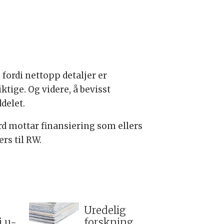
 fordi nettopp detaljer er
tige. Og videre, å bevisst
delet.
ard mottar finansiering som ellers
rs til RW.
Uredelig
i u-
forskning