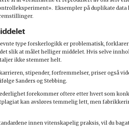
t kontrolleksperiment». Eksempler på duplikate data
remstillinger.
middelet
vnte type forskerlogikk er problematisk, forklarer 
det slik at målet helliger middelet. Hvis selve innhol
taljer ikke stemmer helt.
rrieren, stipender, forfremmelser, priser også vide
ifølge Sanders og Stebbing.
 uhederlighet forekommer oftere etter hvert som ko
stplagiat kan avsløres temmelig lett, men fabrikkerin
tandardene innen vitenskapelig praksis, vil du bagat