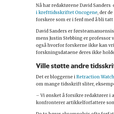
Nå har redaktørene David Sanders o
i krefttidsskriftet Oncogene
, der d
forskere som er i ferd med å bli ta
David Sanders er førsteamanuensis
mens Justin Stebbing er professor v
også hvorfor forskerne ikke kan vr
forskningsdataene deres ikke holde
Ville støtte andre tidsskr
Det er bloggerne i
Retraction Watc
om mange tidsskrift sliter, eksemp
– Vi ønsket å forsikre redaktører i 
konfronterer artikkelforfattere som
De to hører eksempelvis ofte forfat