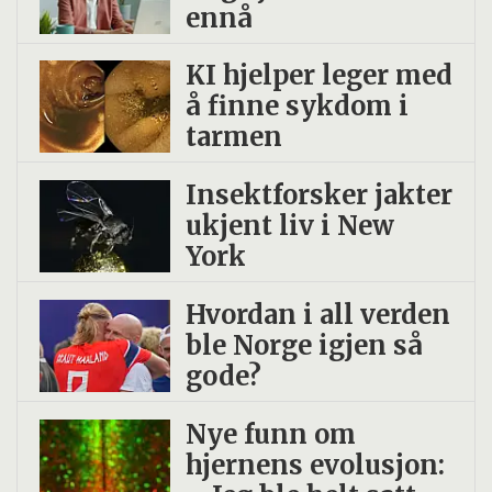
ennå
KI hjelper leger med
å finne sykdom i
tarmen
Insekt­forsker jakter
ukjent liv i New
York
Hvordan i all verden
ble Norge igjen så
gode?
Nye funn om
hjernens evolusjon: