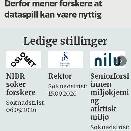
Derfor mener forskere at
dataspill kan være nyttig
Ledige stillinger
Rektor
Seniorforsker
Forskning.
innen
søker
Søknadsfrist:
miljøkjemi
nyhetsjour
15.09.2026
og
– fast
:
arktisk
Søknadsfrist:
miljø
16. august.
Søknadsfrist: