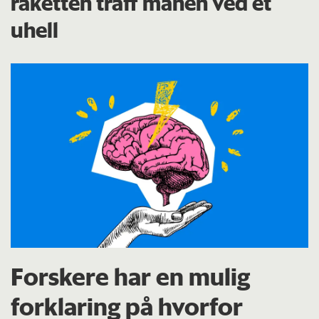
raketten traff månen ved et
uhell
Forskere har en mulig
forklaring på hvorfor