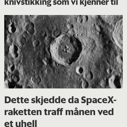
knivstikking som vi kjenner til
Dette skjedde da SpaceX-
raketten traff månen ved
et uhell