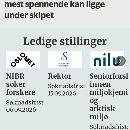
mest spennende kan ligge
under skipet
Ledige stillinger
Rektor
Seniorforsker
Forskning.
innen
søker
Søknadsfrist:
miljøkjemi
nyhetsjour
15.09.2026
og
– fast
:
arktisk
Søknadsfrist:
miljø
16. august.
Søknadsfrist: