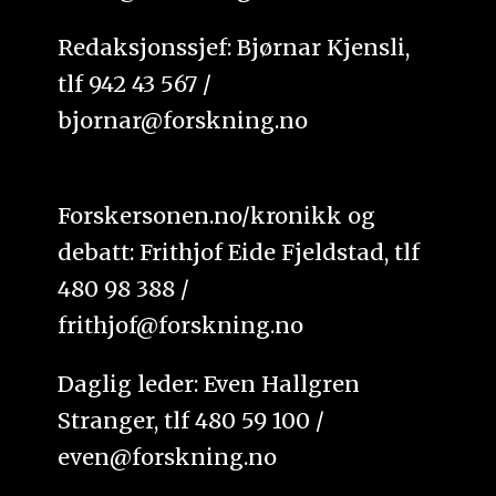
Redaksjonssjef: Bjørnar Kjensli,
tlf 942 43 567 /
bjornar@forskning.no
Forskersonen.no/kronikk og
debatt: Frithjof Eide Fjeldstad, tlf
480 98 388 /
frithjof@forskning.no
Daglig leder: Even Hallgren
Stranger, tlf 480 59 100 /
even@forskning.no