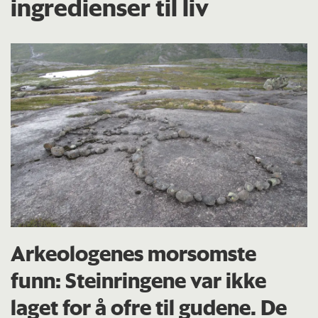
ingredienser til liv
Arkeologenes morsomste
funn: Steinringene var ikke
laget for å ofre til gudene. De