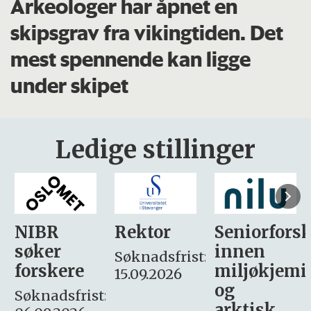
Arkeologer har åpnet en
skipsgrav fra vikingtiden. Det
mest spennende kan ligge
under skipet
Ledige stillinger
Rektor
Seniorforsker
Forskning.
innen
søker
Søknadsfrist:
miljøkjemi
nyhetsjour
15.09.2026
og
– fast
:
arktisk