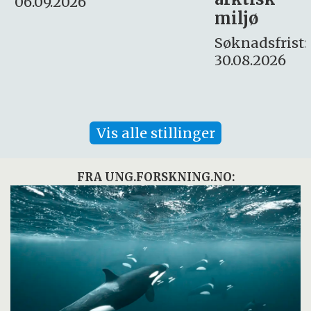
Søknadsfrist:
miljø
16. august.
Søknadsfrist:
30.08.2026
Vis alle stillinger
FRA UNG.FORSKNING.NO: