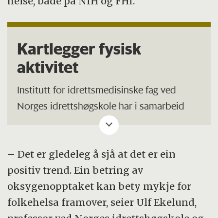
helse, både på NIH og FHI.
Kartlegger fysisk
aktivitet
Institutt for idrettsmedisinske fag ved
Norges idrettshøgskole har i samarbeid
med Helsedirektoratet og
Folkehelseinstituttet etablert eit system
for
å kartlegge det fysiske aktivitetsnivået i
– Det er gledeleg å sjå at det er ein
befolkningen.
Det er gjennomført tre
positiv trend. Ein betring av
kartleggingar av barn og unge (ungKan1,
oksygenopptaket kan bety mykje for
ungKan2 og ungKan3) og tre kartleggingar
folkehelsa framover, seier Ulf Ekelund,