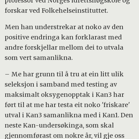
av vaksne og eldre (Kan1, Kan2 og Kan3). I
professor ved Norges idrettshøgskole og
2024-2026 vil vi gjennomføre ein fjerde
forskar ved Folkehelseinstituttet.
kartlegging av barn og unge (ungKan4)
Men han understrekar at noko av den
Prosjektkoordinator for Kan3 fase II er
positive endringa kan forklarast med
stipendiat Elisabeth Teinung og blir leia av
andre forskjellar mellom dei to utvala
Professor Sigmund Alfred Anderssen og
som vert samanlikna.
Jostein Steene-Johannessen
– Me har grunn til å tru at ein litt ulik
Resultata viser at det er ein oppgang på i
seleksjon i samband med testing av
gjennomsnitt seks prosent frå da ein
maksimalt oksygenopptak i Kan3 har
liknande gruppe i Kan1 blei testa i 2008.
ført til at me har testa eit noko 'friskare'
utval i Kan3 samanlikna med i Kan1. Den
neste Kan-undersøkinga, som skal
gjennomførast om nokre år, vil gje oss