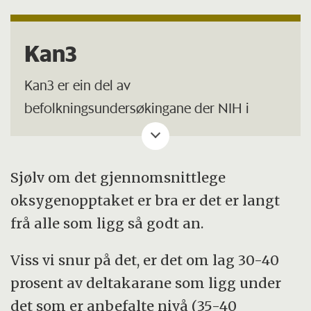
Kan3
Kan3 er ein del av
befolkningsundersøkingane der NIH i
samarbeid med Folkehelseinstituttet og
Helsedirektoratet kartlegg aktivitetsnivået
og den fysiske forma til nordmenn med
Sjølv om det gjennomsnittlege
jamne mellomrom. Testinga har blitt
oksygenopptaket er bra er det er langt
gjennomført ved Norges idrettshøgskole,
frå alle som ligg så godt an.
Universitet i Agder, Universitet i Tromsø,
Viss vi snur på det, er det om lag 30-40
Høgskolen i Innlandet, Universitet i
prosent av deltakarane som ligg under
Stavanger og Høgskulen på Vestlandet.
det som er anbefalte nivå (35-40