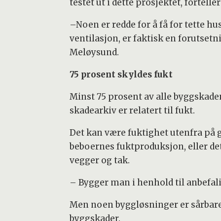
testet ut i dette prosjektet, fortell
–Noen er redde for å få for tette h
ventilasjon, er faktisk en forutset
Meløysund.
75 prosent skyldes fukt
Minst 75 prosent av alle byggskaden
skadearkiv er relatert til fukt.
Det kan være fuktighet utenfra på 
beboernes fuktproduksjon, eller de
vegger og tak.
– Bygger man i henhold til anbefali
Men noen byggløsninger er sårbare f
byggskader.