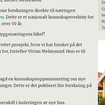
n, mener Meløysund.
D
G
enne forskningen direkte til næringen
I
en
. Dette er et nasjonalt kunnskapsverktøy for
R
over 50 år.
T
Byggenæringens bibel”.
rettet prosjekt, hvor vi har forsket på det
 for, forteller Vivian Meløysund. Hun er til
t lagd en kunnskapsoppsummering om nye
inger. Dette er det publisert lite forskning på
neralull i isoleringen av nye hus.