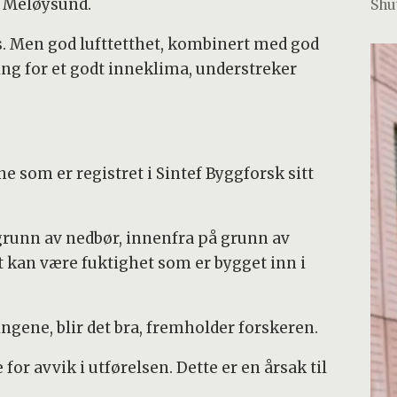
er Meløysund.
Shu
us. Men god lufttetthet, kombinert med god
ning for et godt inneklima, understreker
e som er registret i Sintef Byggforsk sitt
grunn av nedbør, innenfra på grunn av
t kan være fuktighet som er bygget inn i
ngene, blir det bra, fremholder forskeren.
or avvik i utførelsen. Dette er en årsak til