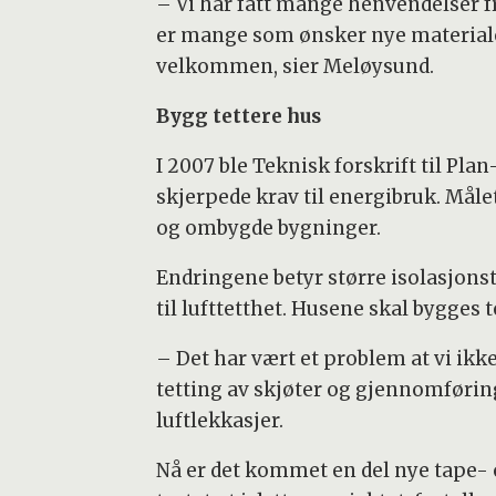
– Vi har fått mange henvendelser f
er mange som ønsker nye materiale
velkommen, sier Meløysund.
Bygg tettere hus
I 2007 ble Teknisk forskrift til Pl
skjerpede krav til energibruk. Måle
og ombygde bygninger.
Endringene betyr større isolasjonst
til lufttetthet. Husene skal bygges 
– Det har vært et problem at vi ikk
tetting av skjøter og gjennomføringe
luftlekkasjer.
Nå er det kommet en del nye tape-