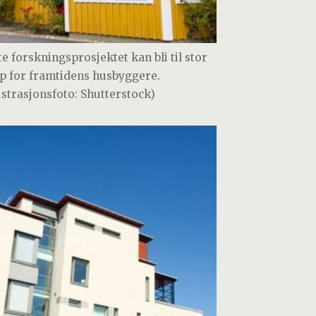
te forskningsprosjektet kan bli til stor
lp for framtidens husbyggere.
lustrasjonsfoto: Shutterstock)