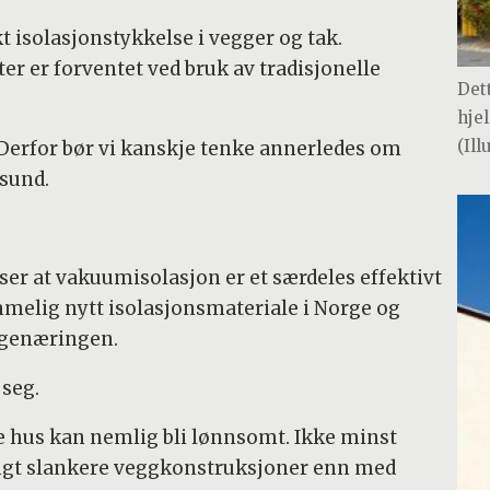
kt isolasjonstykkelse i vegger og tak.
r er forventet ved bruk av tradisjonelle
Det
hje
(Il
 Derfor bør vi kanskje tenke annerledes om
sund.
 at vakuumisolasjon er et særdeles effektivt
mmelig nytt isolasjonsmateriale i Norge og
ggenæringen.
 seg.
e hus kan nemlig bli lønnsomt. Ikke minst
angt slankere veggkonstruksjoner enn med