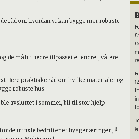
B
de råd om hvordan vi kan bygge mer robuste
F
E
B
m
g de må bli bedre tilpasset et endret, våtere
r
F
t flere praktiske råd om hvilke materialer og
1
ygge robuste hus.
f
i
e avsluttet i sommer, bli til stor hjelp.
f
T
k
 for de minste bedriftene i byggenæringen, å