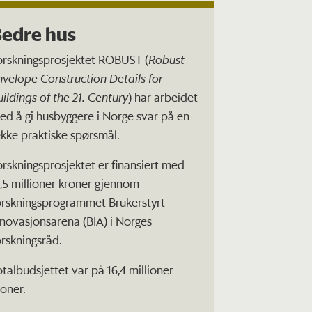
edre hus
orskningsprosjektet ROBUST (
Robust
nvelope Construction Details for
uildings of the 21. Century
) har arbeidet
ed å gi husbyggere i Norge svar på en
ekke praktiske spørsmål.
orskningsprosjektet er finansiert med
2,5 millioner kroner gjennom
orskningsprogrammet Brukerstyrt
nnovasjonsarena (BIA) i Norges
orskningsråd.
otalbudsjettet var på 16,4 millioner
roner.