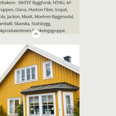
eltakere: SINTEF Byggforsk, NTNU, AF-
ruppen, Glava, Hunton Fiber, Icopal,
sola, Jackon, Maxit, Moelven Byggmodul,
ambøll, Skanska, Statsbygg,
akprodusentenes forskningsgruppe.