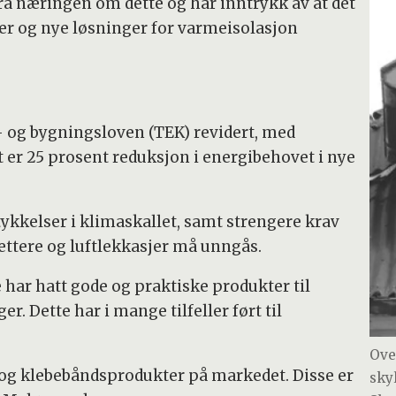
ra næringen om dette og har inntrykk av at det
r og nye løsninger for varmeisolasjon
an- og bygningsloven (TEK) revidert, med
t er 25 prosent reduksjon i energibehovet i nye
ykkelser i klimaskallet, samt strengere krav
tettere og luftlekkasjer må unngås.
e har hatt gode og praktiske produkter til
r. Dette har i mange tilfeller ført til
Ove
 og klebebåndsprodukter på markedet. Disse er
skyl