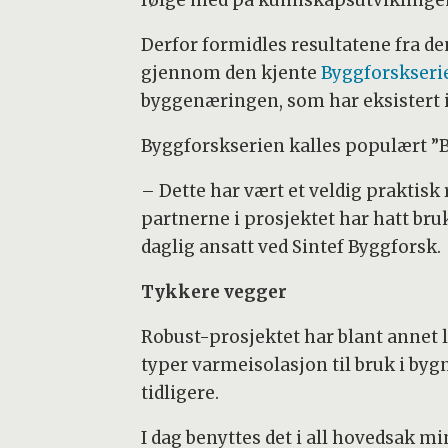
følge med på kunnskapsutviklinge
Derfor formidles resultatene fra d
gjennom den kjente
Byggforskseri
byggenæringen, som har eksistert i 
Byggforskserien kalles populært ”
– Dette har vært et veldig praktisk 
partnerne i prosjektet har hatt bruk
daglig ansatt ved Sintef Byggforsk.
Tykkere vegger
Robust-prosjektet har blant anne
typer varmeisolasjon til bruk i bygn
tidligere.
I dag benyttes det i all hovedsak mi