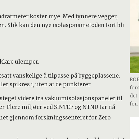
vadratmeter koster mye. Med tynnere vegger,
igen. Slik kan den nye isolasjonsmetoden fort bli
klare ulemper.
satt vanskelige å tilpasse på byggeplassene.
ROB
er spikres i, uten at de punkterer.
for
det
 steget videre fra vakuumisolasjonspaneler til
for.
r. Flere miljøer ved SINTEF og NTNU tar nå
nnet gjennom forskningssenteret for Zero