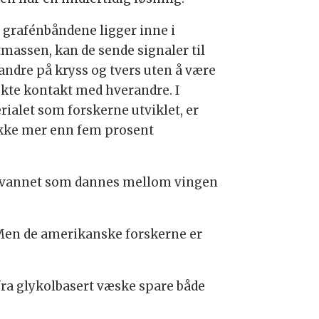
i grafénbåndene ligger inne i
tmassen, kan de sende signaler til
andre på kryss og tvers uten å være
rekte kontakt med hverandre. I
rialet som forskerne utviklet, er
ikke mer enn fem prosent
eltevannet som dannes mellom vingen
 Men de amerikanske forskerne er
fra glykolbasert væske spare både