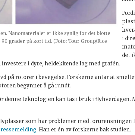
Ford
plas
hver
gen. Nanomaterialet er ikke synlig for det blotte
i di
 90 grader på kort tid. (Foto: Tour Group/Rice
mate
det 
 investere i dyre, heldekkende lag med grafén.
øvd på rotorer i bevegelse. Forskerne antar at sm
r rotoren begynner å gå rundt.
ør denne teknologien kan tas i bruk i flyhverdagen.
 flyplasser som har problemer med forurensningen 
 pressemelding
. Han er én av forskerne bak studien.