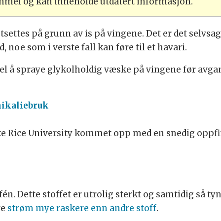
ammel og kan inneholde utdatert informasjon.
tsettes på grunn av is på vingene. Det er det selvsag
 noe som i verste fall kan føre til et havari.
l å spraye glykolholdig væske på vingene før avga
mikaliebruk
ke Rice University kommet opp med en snedig oppfi
én. Dette stoffet er utrolig sterkt og samtidig så ty
re
strøm mye raskere enn andre stoff
.