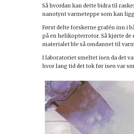
Så hvordan kan dette bidra til raske
nanotynt varmeteppe som kan ligge
Først delte forskerne grafén inn i b
på en helikopterrotor. Så kjørte d
materialet ble så omdannet til varm
I laboratoriet smeltet isen da det v
hvor lang tid det tok før isen var sm