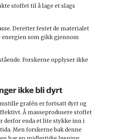
te stoffet til å lage et slags
asse. Deretter festet de materialet
ske energien som gikk gjennom
lestående. Forskerne opplyser ikke
nger ikke bli dyrt
mstille grafén er fortsatt dyrt og
effektivt. Å masseprodusere stoffet
r derfor enda et lite stykke inn i
tida. Men forskerne bak denne
ien har en midlertidig løsning: