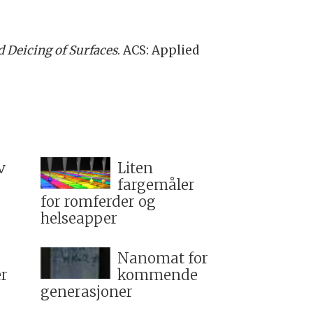
 Deicing of Surfaces
. ACS: Applied
v
Liten
fargemåler
for romferder og
helseapper
Nanomat for
r
kommende
generasjoner