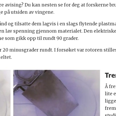
re avising? Du kan nesten se for deg at forskerne bruk
 på utsiden av vingene.
ånd og tilsatte dem lagvis i en slags flytende plastm
e en lav spenning gjennom materialet. Den elektri
e som gikk opp til rundt 90 grader.
ar 20 minusgrader rundt. I forsøket var rotoren stil
eltet.
Tre
Å fre
lite 
ligge
frem
stud