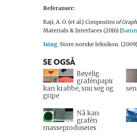
Referanser:
Raji, A. O. (et al.)
Composites of Graph
Materials
&
Interfaces (2016) [
Samm
Ising
. Store norske leksikon. (2009
SE OGSÅ
Bøyelig
grafénpapir
kan krabbe, snu seg og
sen
gripe
Nå kan
grafén
masseproduseres