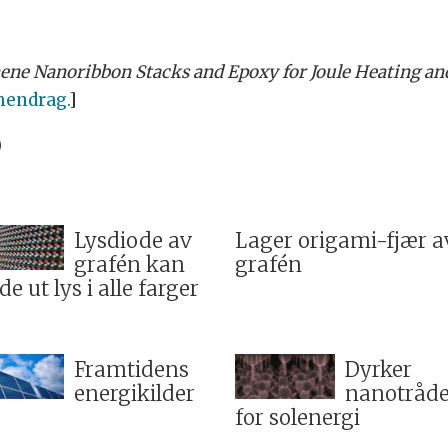
ene Nanoribbon Stacks and Epoxy for Joule Heating and
endrag.
]
)
Lysdiode av
Lager origami-fjær a
grafén kan
grafén
de ut lys i alle farger
Framtidens
Dyrker
energikilder
nanotråde
for solenergi