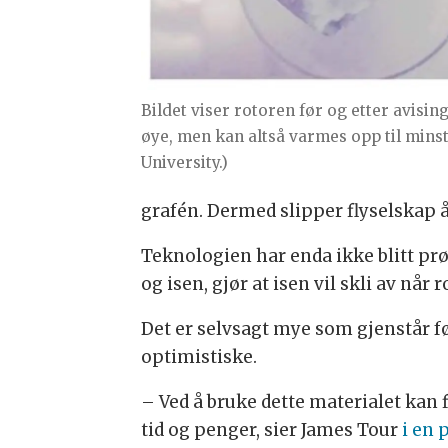
Bildet viser rotoren før og etter avisin
øye, men kan altså varmes opp til minst
University.)
grafén. Dermed slipper flyselskap å
Teknologien har enda ikke blitt pr
og isen, gjør at isen vil skli av nå
Det er selvsagt mye som gjenstår f
optimistiske.
– Ved å bruke dette materialet kan
tid og penger, sier James Tour
i en