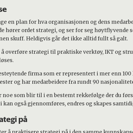
se
lage en plan for hva organisasjonen og dens medarbe
 hører ordet strategi, og ser for seg høytflyvende 
 skuff. Heldigvis går det ikke alltid fullt så galt.
overføre strategi til praktiske verktøy, IKT og strukt
løses.
nesteytende firma som er representert i mer enn 100 
ster og har medarbeidere fra rundt 90 nasjonalitete
er noe som blir til i en bestemt rekkefølge der du før
egi kan også gjennomføres, endres og skapes samtidi
ategi på
måter å praktisere strategi på i den samme kunnskap