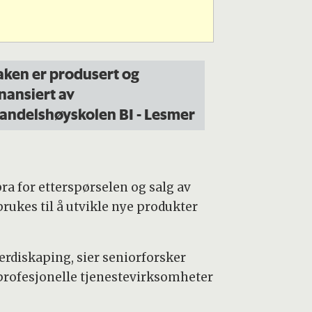
aken er produsert og
inansiert av
andelshøyskolen BI -
Les
mer
a for etterspørselen og salg av
rukes til å utvikle nye produkter
erdiskaping, sier seniorforsker
 profesjonelle tjenestevirksomheter