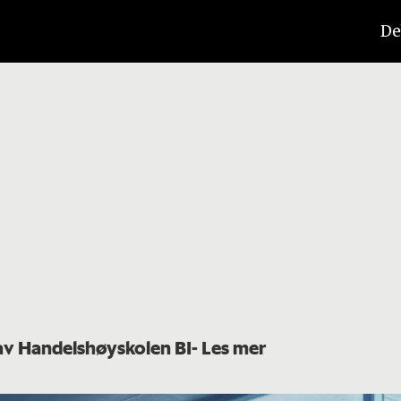
De
 av Handelshøyskolen BI
- Les mer