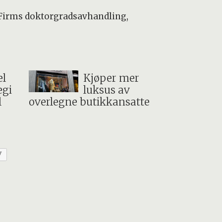
e Firms doktorgradsavhandling,
l
Kjøper mer
egi
luksus av
l
overlegne butikkansatte
V