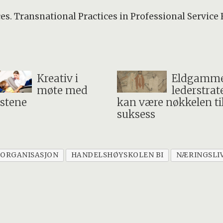
ces. Transnational Practices in Professional Servic
Kreativ i
Eldgamme
møte med
lederstrat
istene
kan være nøkkelen ti
suksess
 ORGANISASJON
HANDELSHØYSKOLEN BI
NÆRINGSLI