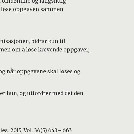
godt omdømme og langsiktig
r å løse oppgaven sammen.
nisasjonen, bidrar kun til
mmen om å løse krevende oppgaver,
 og når oppgavene skal løses og
ier hun, og utfordrer med det den
s. 2015, Vol. 36(5) 643– 663.