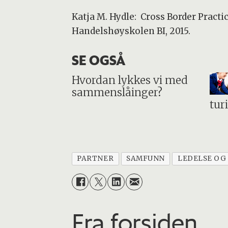
Katja M. Hydle: Cross Border Practi
Handelshøyskolen BI, 2015.
SE OGSÅ
Hvordan lykkes vi med
sammenslåinger?
tur
PARTNER
SAMFUNN
LEDELSE OG
Fra forsiden