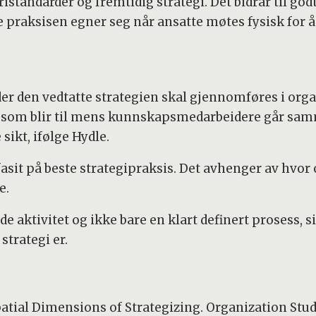
ristandarder og fremtidig strategi. Det bidrar til 
e praksisen egner seg når ansatte møtes fysisk fo
 der den vedtatte strategien skal gjennomføres i orga
en som blir til mens kunnskapsmedarbeidere går sa
sikt, ifølge Hydle.
fasit på beste strategipraksis. Det avhenger av hvor
e.
e aktivitet og ikke bare en klart definert prosess, s
trategi er.
tial Dimensions of Strategizing. Organization Studie