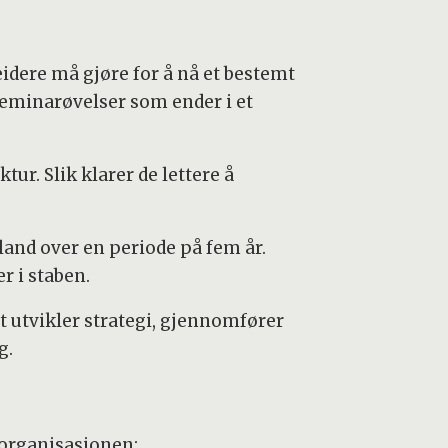
idere må gjøre for å nå et bestemt
seminarøvelser som ender i et
ur. Slik klarer de lettere å
land over en periode på fem år.
r i staben.
st utvikler strategi, gjennomfører
g.
sorganisasjonen: