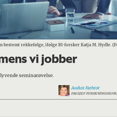
en bestemt rekkefølge, ifølge BI-forsker Katja M. Hydle. (
l mens vi jobber
tflyvende seminarøvelse.
Audun
Farbrot
FAGSJEF FORSKNINGSKOM