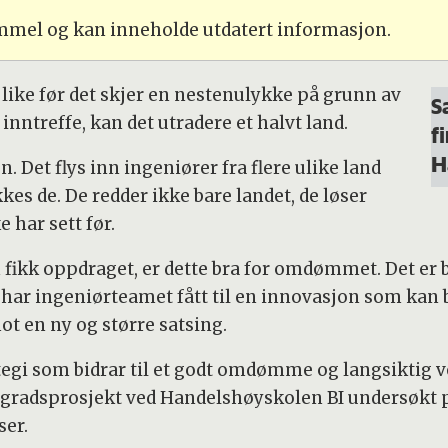
ammel og kan inneholde utdatert informasjon.
 like før det skjer en nestenulykke på grunn av
S
inntreffe, kan det utradere et halvt land.
f
H
n. Det flys inn ingeniører fra flere ulike land
kes de. De redder ikke bare landet, de løser
 har sett før.
kk oppdraget, er dette bra for omdømmet. Det er br
har ingeniørteamet fått til en innovasjon som kan b
ot en ny og større satsing.
egi som bidrar til et godt omdømme og langsiktig v
torgradsprosjekt ved Handelshøyskolen BI undersøkt
ser.