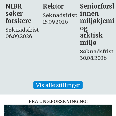
Rektor
Seniorforsker
Forskning.
innen
søker
Søknadsfrist:
miljøkjemi
nyhetsjour
15.09.2026
og
– fast
:
arktisk
Søknadsfrist:
miljø
16. august.
Søknadsfrist:
30.08.2026
Vis alle stillinger
FRA UNG.FORSKNING.NO: