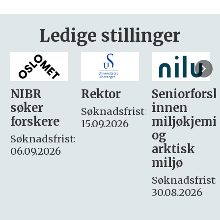
Ledige stillinger
Rektor
Seniorforsker
Forskning.
innen
søker
Søknadsfrist:
miljøkjemi
nyhetsjour
15.09.2026
og
– fast
:
arktisk
Søknadsfrist:
miljø
16. august.
Søknadsfrist:
30.08.2026