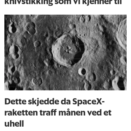
knivstikking som vi kjenner til
Dette skjedde da SpaceX-
raketten traff månen ved et
uhell