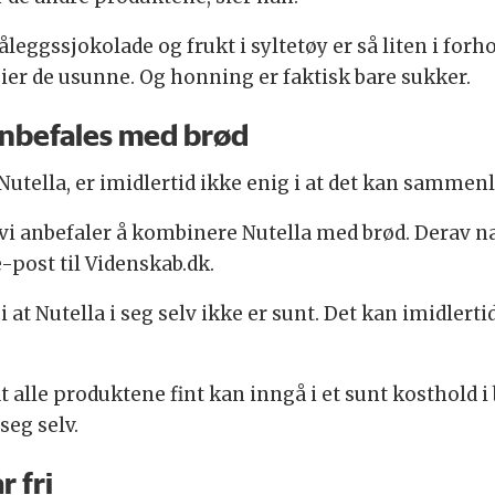
leggssjokolade og frukt i syltetøy er så liten i forh
er de usunne. Og honning er faktisk bare sukker.
Anbefales med brød
utella, er imidlertid ikke enig i at det kan sammen
s vi anbefaler å kombinere Nutella med brød. Derav 
e-post til Videnskab.dk.
i at Nutella i seg selv ikke er sunt. Det kan imidlert
t alle produktene fint kan inngå i et sunt kosthold
seg selv.
r fri