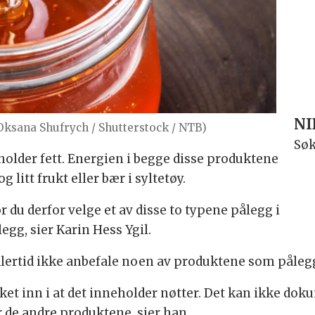
NI
 Oksana Shufrych / Shutterstock / NTB)
Søk
holder fett. Energien i begge disse produktene
itt frukt eller bær i syltetøy.
r du derfor velge et av disse to typene pålegg i
egg, sier Karin Hess Ygil.
lertid ikke anbefale noen av produktene som påleg
kket inn i at det inneholder nøtter. Det kan ikke do
 de andre produktene, sier han.