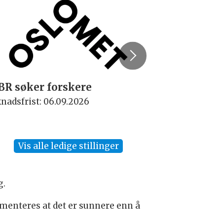
BR søker forskere
Rektor
nadsfrist: 06.09.2026
Søknadsfrist:
Vis alle ledige stillinger
g.
kumenteres at det er sunnere enn å