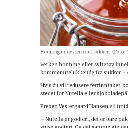
Honning er nesten rent sukker.
(Foto:
Verken honning eller syltetøy inne
kommer utelukkende fra sukker – og l
Hvis du vil redusere fettinntaket, bø
stedet for Nutella eller sjokoladepål
Preben Vestergaard Hansen vil imid
– Nutella er godteri, det er bare pa
spise godteri. Og det samme gjelder