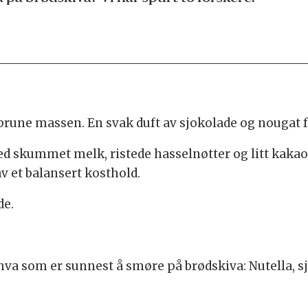
brune massen. En svak duft av sjokolade og nougat få
med skummet melk, ristede hasselnøtter og litt ka
v et balansert kosthold.
de.
hva som er sunnest å smøre på brødskiva: Nutella, sj