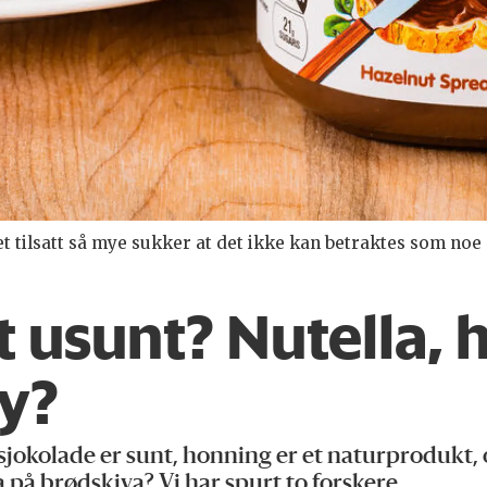
et tilsatt så mye sukker at det ikke kan betraktes som noe
t usunt? Nutella,
øy?
sjokolade er sunt, honning er et naturprodukt, 
 på brødskiva? Vi har spurt to forskere.