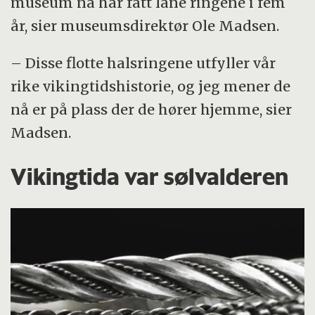
museum nå har fått låne ringene i fem
år, sier museumsdirektør Ole Madsen.
– Disse flotte halsringene utfyller vår
rike vikingtidshistorie, og jeg mener de
nå er på plass der de hører hjemme, sier
Madsen.
Vikingtida var sølvalderen