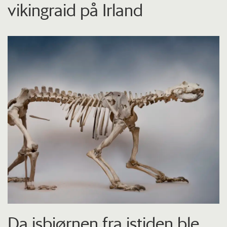
vikingraid på Irland
Da isbjørnen fra istiden ble