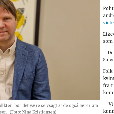
Poli
andr
viste
Like
som 
– De
Salv
Folk
kvinn
fra t
komm
– Vi
likten, bør det være selvsagt at de også lærer om
kunn
sen.
(Foto: Nina Kristiansen)