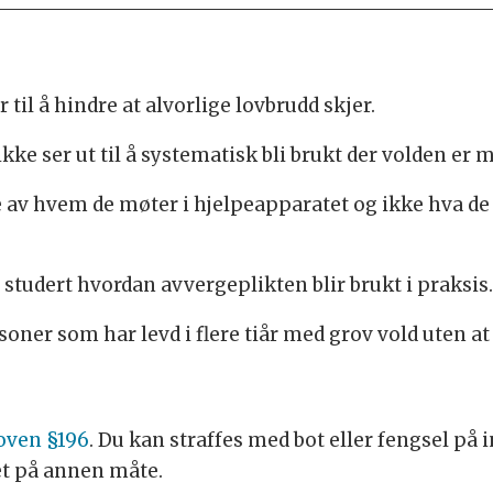
 til å hindre at alvorlige lovbrudd skjer.
kke ser ut til å systematisk bli brukt der volden er m
v hvem de møter i hjelpeapparatet og ikke hva de fa
 studert hvordan avvergeplikten blir brukt i praksis.
soner som har levd i flere tiår med grov vold uten a
loven §196
. Du kan straffes med bot eller fengsel på 
det på annen måte.