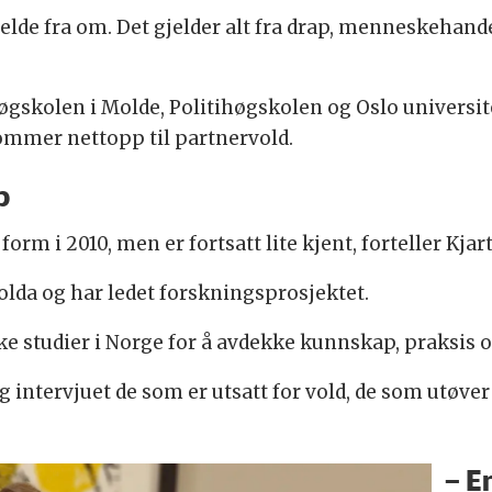
elde fra om. Det gjelder alt fra drap, menneskehandel
øgskolen i Molde, Politihøgskolen og Oslo universi
kommer nettopp til partnervold.
p
rm i 2010, men er fortsatt lite kjent, forteller Kja
olda og har ledet forskningsprosjektet.
ke studier i Norge for å avdekke kunnskap, praksi
g intervjuet de som er utsatt for vold, de som utøv
– E