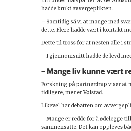
Litt under halvparten av de voldsut
hadde brukt avvergeplikten.
– Samtidig så vi at mange med svær
dette. Flere hadde vært i kontakt m
Dette til tross for at nesten alle i
– I gjennomsnitt hadde de levd med v
– Mange liv kunne vært r
Forskning på partnerdrap viser at 
tidligere, mener Vølstad.
Likevel har debatten om avvergepli
– Mange er redde for å ødelegge till
sammensatte. Det kan oppleves både