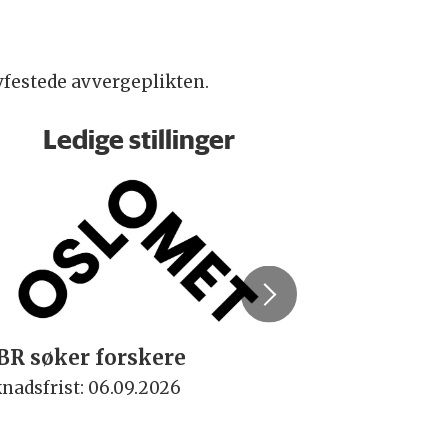
ovfestede avvergeplikten.
Ledige stillinger
BR søker forskere
Rektor
nadsfrist: 06.09.2026
Søknadsfrist: