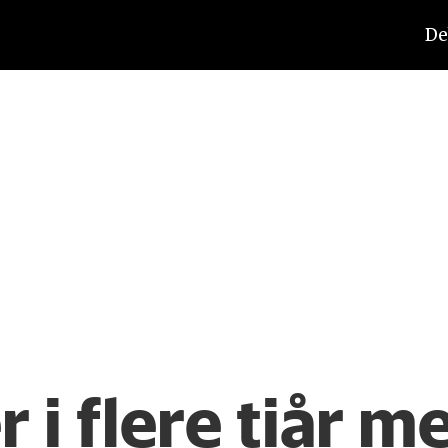
De
 i flere tiår m