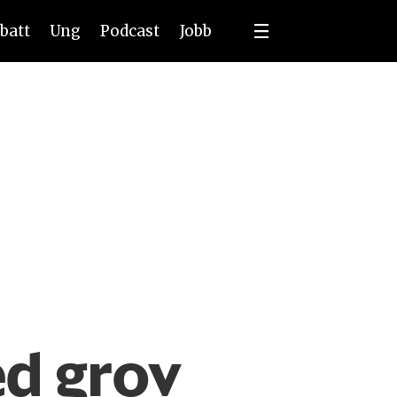
batt
Ung
Podcast
Jobb
ed grov