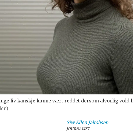
nge liv kanskje kunne vært reddet dersom alvorlig vold ha
den)
Siw Ellen
Jakobsen
JOURNALIST