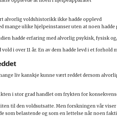
satte opplevde at noen i hjelpeapparatet
t alvorlig voldshistorikk ikke hadde opplevd
ed mange ulike hjelpeinstanser uten at noen hadde g
 studien hadde erfaring med alvorlig psykisk, fysisk o
old i over 11 år. En av dem hadde levd i et forhold me
eddet
mange liv kanskje kunne vært reddet dersom alvorlig
kten i stor grad handlet om frykten for konsekvens
iten til den voldsutsatte. Men forskningen vår viser
 som belastende og som en lettelse når noen faktisk