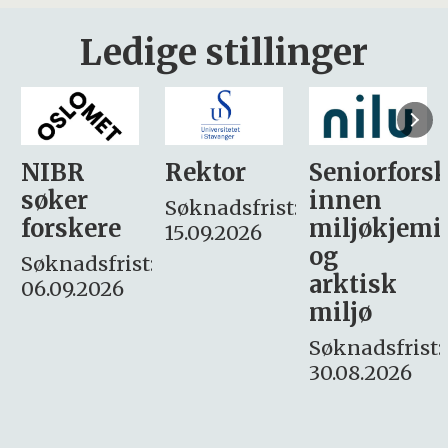
Ledige stillinger
Rektor
Seniorforsker
Forskning.
innen
søker
Søknadsfrist:
miljøkjemi
nyhetsjour
15.09.2026
og
– fast
:
arktisk
Søknadsfrist:
miljø
16. august.
Søknadsfrist:
30.08.2026