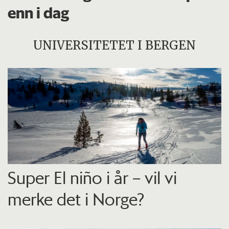
enn i dag
UNIVERSITETET I BERGEN
Super El niño i år – vil vi
merke det i Norge?