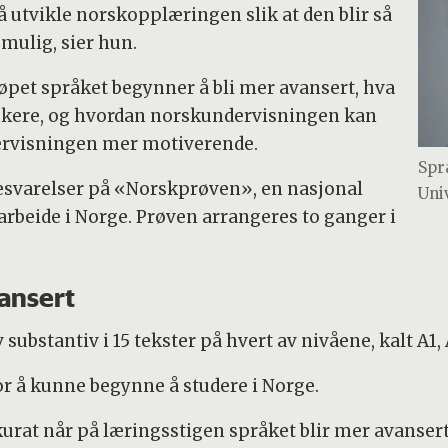
å utvikle norskopplæringen slik at den blir så
mulig, sier hun.
løpet språket begynner å bli mer avansert, hva
skere, og hvordan norskundervisningen kan
ndervisningen mer motiverende.
Spr
besvarelser på «Norskprøven», en nasjonal
Uni
 arbeide i Norge. Prøven arrangeres to ganger i
vansert
substantiv i 15 tekster på hvert av nivåene, kalt A1, 
or å kunne begynne å studere i Norge.
urat når på læringsstigen språket blir mer avansert.