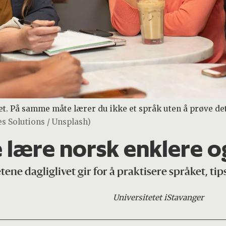
et. På samme måte lærer du ikke et språk uten å prøve det
es Solutions / Unsplash)
e lære norsk enklere o
ene dagliglivet gir for å praktisere språket, ti
Universitetet i
Stavanger