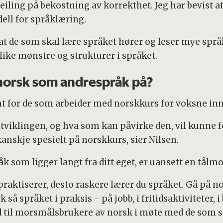
iling på bekostning av korrekthet. Jeg har bevist at
dell for språklæring.
t de som skal lære språket hører og leser mye språ
 ulike mønstre og strukturer i språket.
 norsk som andrespråk på?
nt for de som arbeider med norskkurs for voksne in
 utviklingen, og hva som kan påvirke den, vil kunne f
anskje spesielt på norskkurs, sier Nilsen.
åk som ligger langt fra ditt eget, er uansett en tål
raktiserer, desto raskere lærer du språket. Gå på nor
 så språket i praksis - på jobb, i fritidsaktiviteter, 
 til morsmålsbrukere av norsk i møte med de som sk