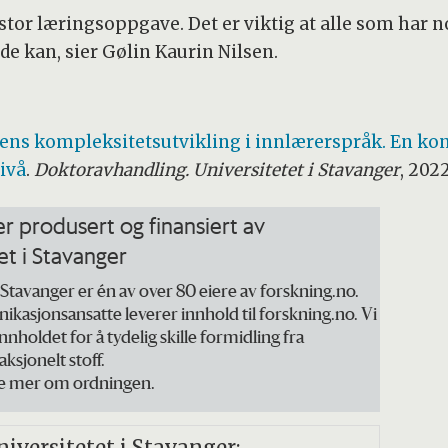
n stor læringsoppgave. Det er viktig at alle som ha
 de kan, sier Gølin Kaurin Nilsen.
sens kompleksitetsutvikling i innlærerspråk. En k
nivå
.
Doktoravhandling. Universitetet i Stavanger
, 2022
er produsert og finansiert av
et i Stavanger
 Stavanger er én av over 80 eiere av forskning.no.
asjonsansatte leverer innhold til forskning.no. Vi
nholdet for å tydelig skille formidling fra
ksjonelt stoff.
se mer om ordningen.
niversitetet i Stavanger: