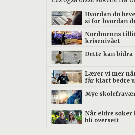
Hvordan du beve
si for hvordan d
Nordmenns tilli
krisenivået
Dette kan bidra 
Lærer vi mer når
får klart bedre 
Mye skolefravær?
Når eldre søker
bli oversett