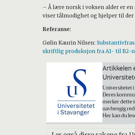
– Å lære norsk i voksen alder er e
viser tålmodighet og hjelper til der
Referanse:
Gølin Kaurin Nilsen:
Substantivfra
skriftlig produksjon fra A1- til B2-
Artikkelen 
Universitet
Universitetet i
Deres kommunik
merker dette in
uavhengig reda
Her kan du le
Les også disse sakene fra U