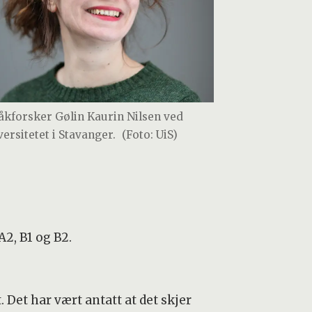
åkforsker Gølin Kaurin Nilsen ved
versitetet i Stavanger.
(Foto: UiS)
A2, B1 og B2.
 Det har vært antatt at det skjer