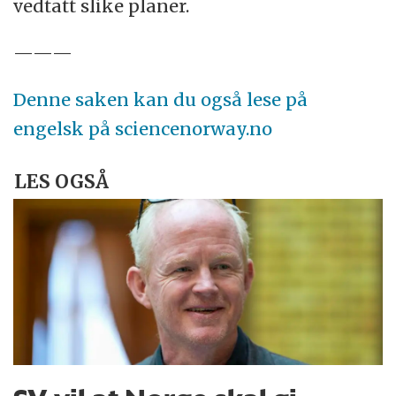
vedtatt slike planer.
———
Denne saken kan du også lese på
engelsk på sciencenorway.no
LES OGSÅ