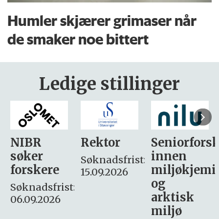
Humler skjærer grimaser når
de smaker noe bittert
Ledige stillinger
Rektor
Seniorforsker
Forskning.
innen
søker
Søknadsfrist:
miljøkjemi
nyhetsjour
15.09.2026
og
– fast
:
arktisk
Søknadsfrist:
miljø
16. august.