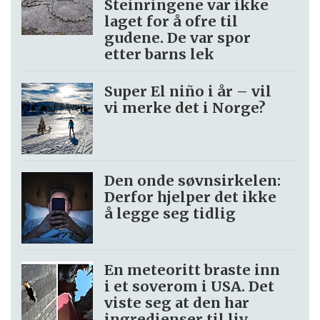
Steinringene var ikke
laget for å ofre til
gudene. De var spor
etter barns lek
Super El niño i år – vil
vi merke det i Norge?
Den onde søvnsirkelen:
Derfor hjelper det ikke
å legge seg tidlig
En meteoritt braste inn
i et soverom i USA. Det
viste seg at den har
ingredienser til liv