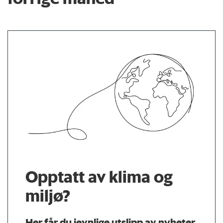
Opptatt av klima og
miljø?
Her får du jevnlige utslipp av nyheter