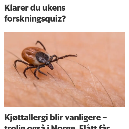
Klarer du ukens
forskningsquiz?
Kjøttallergi blir vanligere –
trolig også i Norge. Flått får