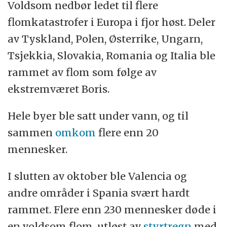
Voldsom nedbør ledet til flere
flomkatastrofer i Europa i fjor høst. Deler
av Tyskland, Polen, Østerrike, Ungarn,
Tsjekkia, Slovakia, Romania og Italia ble
rammet av flom som følge av
ekstremværet Boris.
Hele byer ble satt under vann, og til
sammen
omkom
flere enn 20
mennesker.
I slutten av oktober ble Valencia og
andre områder i Spania svært hardt
rammet. Flere enn 230 mennesker døde i
en voldsom flom, utløst av
styrtregn
med