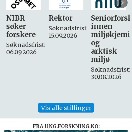
Rektor
Seniorforsker
Forskning.
innen
søker
Søknadsfrist:
miljøkjemi
nyhetsjour
15.09.2026
og
– fast
:
arktisk
Søknadsfrist:
miljø
16. august.
Søknadsfrist:
30.08.2026
Vis alle stillinger
FRA UNG.FORSKNING.NO: