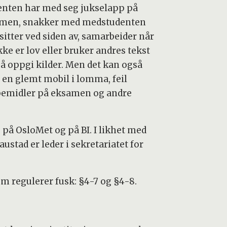
enten har med seg jukselapp på
men, snakker med medstudenten
sitter ved siden av, samarbeider når
kke er lov eller bruker andres tekst
 å oppgi kilder. Men det kan også
 en glemt mobil i lomma, feil
pemidler på eksamen og andre
 på OsloMet og på BI. I likhet med
stad er leder i sekretariatet for
som regulerer fusk: §4-7 og §4-8.