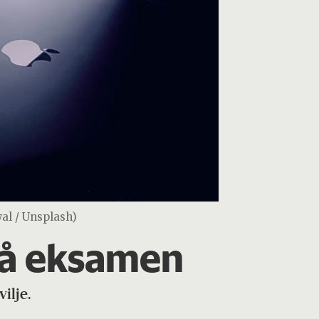
al / Unsplash)
k på eksamen
ilje.