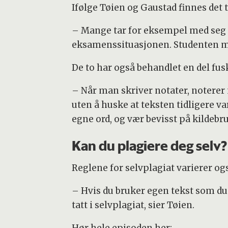
Ifølge Tøien og Gaustad finnes det t
– Mange tar for eksempel med seg fe
eksamenssituasjonen. Studenten må s
De to har også behandlet en del fus
– Når man skriver notater, noterer 
uten å huske at teksten tidligere va
egne ord, og vær bevisst på kildebru
Kan du plagiere deg selv?
Reglene for selvplagiat varierer o
– Hvis du bruker egen tekst som du h
tatt i selvplagiat, sier Tøien.
Hør hele episoden her: