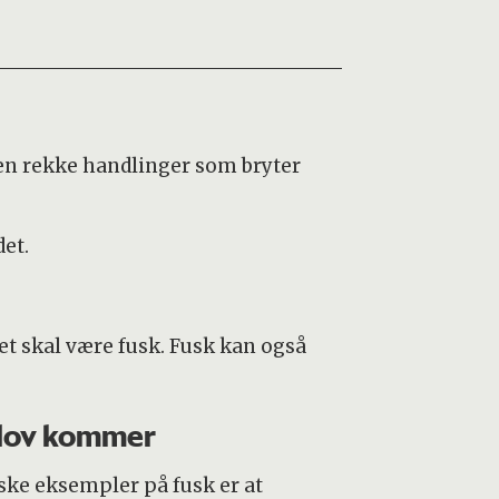
å en rekke handlinger som bryter
det.
det skal være fusk. Fusk kan også
lov kommer
ske eksempler på fusk er at