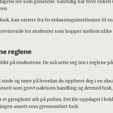
agens lov som generelle. Samtidig har hver enkelt 
ven.
fusk, kan variere fra én utdanningsinstitusjon til e
forvirrende for studenter som hopper mellom ulike 
ne reglene
ikt på studentene. De må sette seg inn i reglene på 
til stede og nøye på hvordan du oppfører deg i en e
i ansett som grovt uaktsom handling og dermed fusk, 
et gjenglemt ark på pulten. Det ble oppdaget i bokk
lingen ansett som gjennomført fusk.