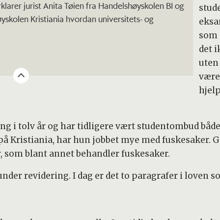
rklarer jurist Anita Tøien fra Handelshøyskolen BI og
stud
yskolen Kristiania hvordan universitets- og
eksa
som 
det i
uten
være
hjel
g i tolv år og har tidligere vært studentombud både
å Kristiania, har hun jobbet mye med fuskesaker. Gau
, som blant annet behandler fuskesaker.
under revidering. I dag er det to paragrafer i loven 