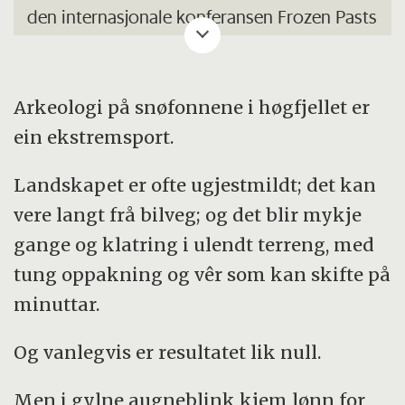
den internasjonale konferansen Frozen Pasts
i Trondheim.
Her skal 70 deltakarar presentere siste nytt
Arkeologi på snøfonnene i høgfjellet er
innanfor området snøfonn- og
ein ekstremsport.
isbrearkeologi. Det blir mellom anna
foredrag om ismumiar, boplassar frå
Landskapet er ofte ugjestmildt; det kan
permafrost, norske fonnfunn og alpine funn
vere langt frå bilveg; og det blir mykje
frå første verdskrigen.
gange og klatring i ulendt terreng, med
tung oppakning og vêr som kan skifte på
Eitt hovudtema vil vere tilhøvet mellom
minuttar.
glasiale funn og klimaendringar.
Og vanlegvis er resultatet lik null.
Lenke:
Frozen Pasts
Men i gylne augneblink kjem lønn for