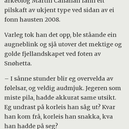
arkeolog Martin Callanan fann eit
pilskaft av ukjent type ved sidan av ei
fonn hausten 2008.
Varleg tok han det opp, ble ståande ein
augneblink og sjå utover det mektige og
golde fjellandskapet ved foten av
Snøhetta.
– I sånne stunder blir eg overvelda av
følelsar, og veldig audmjuk. Jegeren som
miste pila, hadde akkurat same utsikt.
Eg undrast på korleis han såg ut? Kvar
han kom frå, korleis han snakka, kva
han hadde på seg?