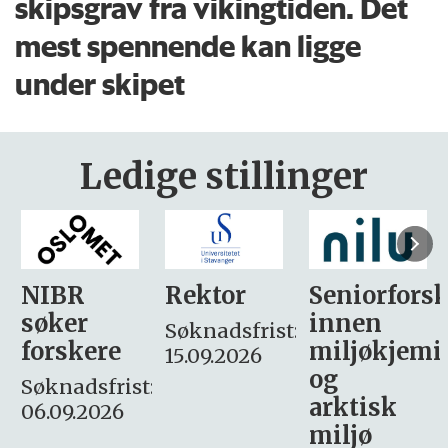
skipsgrav fra vikingtiden. Det
mest spennende kan ligge
under skipet
Ledige stillinger
Rektor
Seniorforsker
Forskning.
innen
søker
Søknadsfrist:
miljøkjemi
nyhetsjour
15.09.2026
og
– fast
:
arktisk
Søknadsfrist:
miljø
16. august.