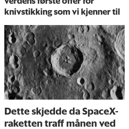
verdens første offer for
knivstikking som vi kjenner til
Dette skjedde da SpaceX-
raketten traff månen ved