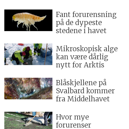
Fant forurensning
på de dypeste
stedene i havet
Mikroskopisk alge
kan være dårlig
nytt for Arktis
Blåskjellene på
Svalbard kommer
fra Middelhavet
Hvor mye
forurenser