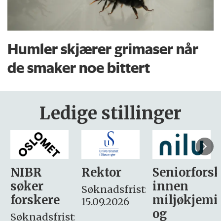
Humler skjærer grimaser når
de smaker noe bittert
Ledige stillinger
Rektor
Seniorforsker
Forskning.
innen
søker
Søknadsfrist:
miljøkjemi
nyhetsjour
15.09.2026
og
– fast
: