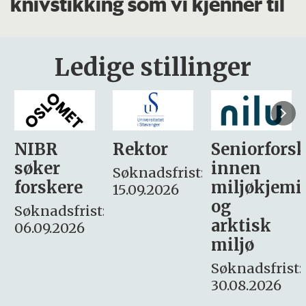
knivstikking som vi kjenner til
Ledige stillinger
Rektor
Seniorforsker
Forskning.
innen
søker
Søknadsfrist:
miljøkjemi
nyhetsjour
15.09.2026
og
– fast
:
arktisk
Søknadsfrist:
miljø
16. august.
Søknadsfrist:
30.08.2026