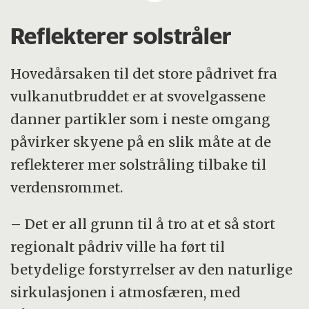
dataprogrammer.
Reflekterer solstråler
Modellen simulerer tidsutviklingen i
Hovedårsaken til det store pådrivet fra
klimasystemet og blir «kjørt» på
vulkanutbruddet er at svovelgassene
superdatamaskiner.
danner partikler som i neste omgang
påvirker skyene på en slik måte at de
reflekterer mer solstråling tilbake til
verdensrommet.
– Det er all grunn til å tro at et så stort
regionalt pådriv ville ha ført til
betydelige forstyrrelser av den naturlige
sirkulasjonen i atmosfæren, med