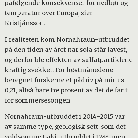
påfølgende konsekvenser for nedbør og
temperatur over Europa, sier
Kristjánsson.
I realiteten kom Nornahraun-utbruddet
på den tiden av året når sola står lavest,
og derfor ble effekten av sulfatpartiklene
kraftig svekket. For høstmånedene
beregnet forskerne et pådriv på minus
0,21, altså bare tre prosent av det de fant
for sommersesongen.
Nornahraun-utbruddet i 2014–2015 var
av samme type, geologisk sett, som det
voldsomme Laki-utbruddet i 1783, men