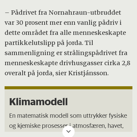
– Pådrivet fra Nornahraun-utbruddet
var 30 prosent mer enn vanlig pådriv i
dette området fra alle menneskeskapte
partikkelutslipp på jorda. Til
sammenligning er strålingspådrivet fra
menneskeskapte drivhusgasser cirka 2,8
overalt på jorda, sier Kristjánsson.
Klimamodell
En matematisk modell som uttrykker fysiske
og kjemiske prosesser i atmosfæren, havet,
havisen og landjorda i form av