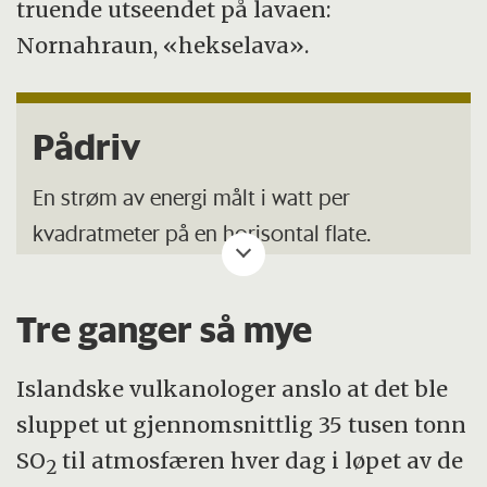
truende utseendet på lavaen:
Nornahraun, «hekselava».
Pådriv
En strøm av energi målt i watt per
kvadratmeter på en horisontal flate.
Et positivt pådriv vil over tid føre til
Tre ganger så mye
oppvarming, mens et negativt pådriv vil
forårsake avkjøling.
Islandske vulkanologer anslo at det ble
Både positive og negative pådriv kan
sluppet ut gjennomsnittlig 35 tusen tonn
påvirke nedbørsmønstre.
SO
til atmosfæren hver dag i løpet av de
2