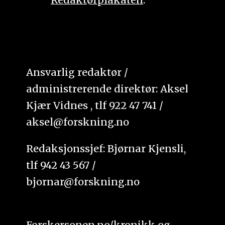
Ansvarlig redaktør /
administrerende direktør: Aksel
Kjær Vidnes , tlf 922 47 741 /
aksel@forskning.no
Redaksjonssjef: Bjørnar Kjensli,
tlf 942 43 567 /
bjornar@forskning.no
Forskersonen.no/kronikk og