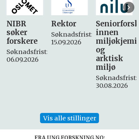
Rektor
Seniorforsker
Forskning.
innen
søker
Søknadsfrist:
miljøkjemi
nyhetsjour
15.09.2026
og
– fast
:
arktisk
Søknadsfrist:
miljø
16. august.
Søknadsfrist:
30.08.2026
Vis alle stillinger
FRA UNG.FORSKNING.NO: