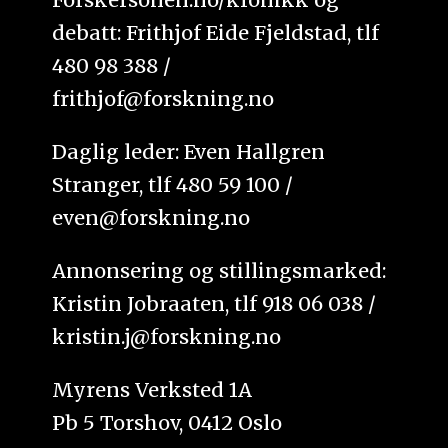
debatt: Frithjof Eide Fjeldstad, tlf
480 98 388 /
frithjof@forskning.no
Daglig leder: Even Hallgren
Stranger, tlf 480 59 100 /
even@forskning.no
Annonsering og stillingsmarked:
Kristin Jobraaten, tlf 918 06 038 /
kristin.j@forskning.no
Myrens Verksted 1A
Pb 5 Torshov, 0412 Oslo