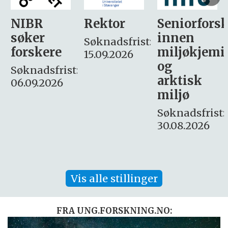
Rektor
Seniorforsker
Forskning.
innen
søker
Søknadsfrist:
miljøkjemi
nyhetsjour
15.09.2026
og
– fast
:
arktisk
Søknadsfrist:
miljø
16. august.
Søknadsfrist:
30.08.2026
Vis alle stillinger
FRA UNG.FORSKNING.NO: