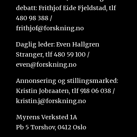
debatt: Frithjof Eide Fjeldstad, tlf
480 98 388 /
frithjof@forskning.no
Daglig leder: Even Hallgren
Stranger, tlf 480 59 100 /
even@forskning.no
Annonsering og stillingsmarked:
Kristin Jobraaten, tlf 918 06 038 /
kristin.j@forskning.no
Myrens Verksted 1A
Pb 5 Torshov, 0412 Oslo