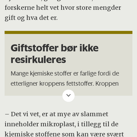
forskerne helt vet hvor store mengder
gift og hva det er.
Giftstoffer bør ikke
resirkuleres
Mange kjemiske stoffer er farlige fordi de
etterligner kroppens fettstoffer. Kroppen
tror de er naturlige og klarer ikke å skille
dem ut. Et eksempel: PFAS er kjemikalier
med vann- og fettavisende egenskaper
– Det vi vet, er at mye av slammet
som er mye brukt i storindustri. Disse
inneholder mikroplast, i tillegg til de
stoffene er skadelige for miljøet og bør ikke
kjemiske stoffene som kan være svært