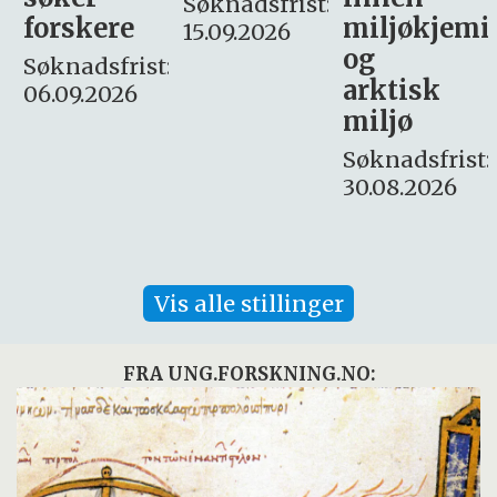
Søknadsfrist:
miljøkjemi
nyhetsjour
15.09.2026
og
– fast
:
arktisk
Søknadsfrist:
miljø
16. august.
Søknadsfrist:
30.08.2026
Vis alle stillinger
FRA UNG.FORSKNING.NO: