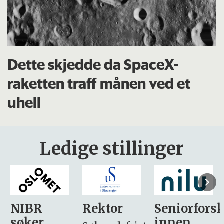
Dette skjedde da SpaceX-
raketten traff månen ved et
uhell
Ledige stillinger
Rektor
Seniorforsker
Forskning.
innen
søker