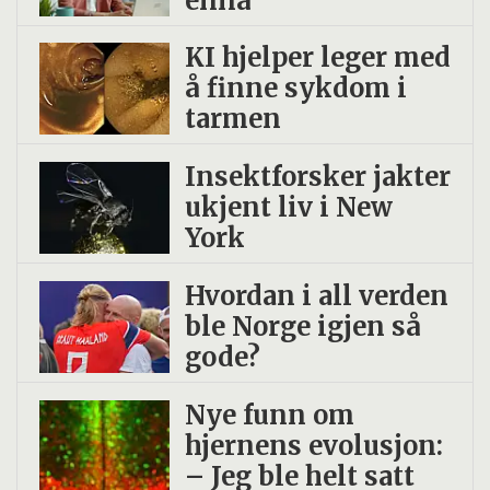
ennå
KI hjelper leger med
å finne sykdom i
tarmen
Insekt­forsker jakter
ukjent liv i New
York
Hvordan i all verden
ble Norge igjen så
gode?
Nye funn om
hjernens evolusjon:
– Jeg ble helt satt