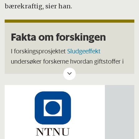
bærekraftig, sier han.
Fakta om forskingen
I forskingsprosjektet
Sludgeeffekt
undersøker forskerne hvordan giftstoffer i
kloakkslam og en del annet avfall kan
fjernes ved hjelp av varmebehandling,
pyrolyse.
Disse er med i prosjektet: NGI, NTNU,
Chalmers tekniska högskola i Gøteborg og
Idaea-CSIC (Institutt for miljøvurdering og