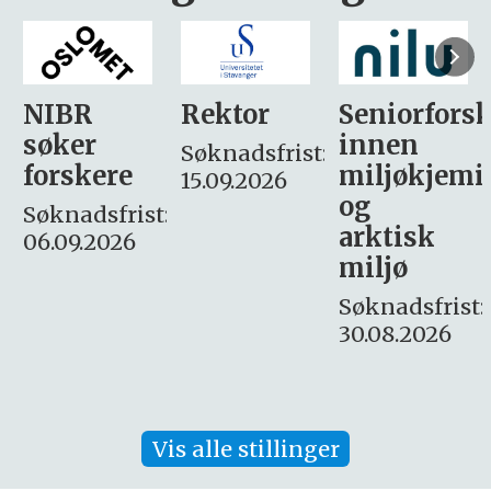
Rektor
Seniorforsker
Forskning.
innen
søker
Søknadsfrist:
miljøkjemi
nyhetsjour
15.09.2026
og
– fast
:
arktisk
Søknadsfrist:
miljø
16. august.
Søknadsfrist:
30.08.2026
Vis alle stillinger