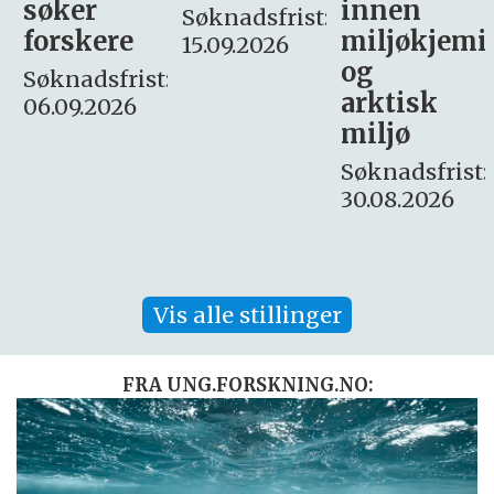
innen
søker
Søknadsfrist:
miljøkjemi
nyhetsjour
15.09.2026
og
– fast
:
arktisk
Søknadsfrist:
miljø
16. august.
Søknadsfrist:
30.08.2026
Vis alle stillinger
FRA UNG.FORSKNING.NO: