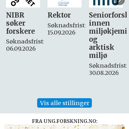
Rektor
Seniorforsker
Forskning.
innen
søker
Søknadsfrist:
miljøkjemi
nyhetsjour
15.09.2026
og
– fast
:
arktisk
Søknadsfrist:
miljø
16. august.
Søknadsfrist:
30.08.2026
Vis alle stillinger
FRA UNG.FORSKNING.NO: