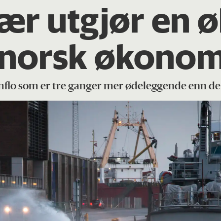
ær utgjør en 
r norsk økonom
rmflo som er tre ganger mer ødeleggende enn de