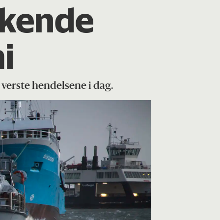
økende
i
 verste hendelsene i dag.