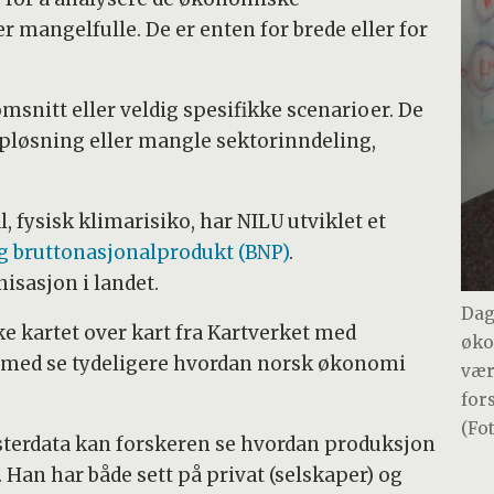
 mangelfulle. De er enten for brede eller for
snitt eller veldig spesifikke scenarioer. De
pløsning eller mangle sektorinndeling,
l, fysisk klimarisiko, har NILU utviklet et
g bruttonasjonalprodukt (BNP)
.
isasjon i landet.
Dag
e kartet over kart fra Kartverket med
øko
rmed se tydeligere hvordan norsk økonomi
vær
for
(Fo
sterdata kan forskeren se hvordan produksjon
. Han har både sett på privat (selskaper) og