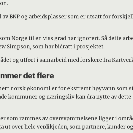
jon.
l av BNP og arbeidsplasser som er utsatt for forskje
som Norge til en viss grad har ignorert. Så dette ar
ew Simpson, som har bidratt i prosjektet.
rådet og utført i samarbeid med forskere fra Kartve
ammer det flere
onert norsk økonomi er for ekstremt høyvann som s
åde kommuner og næringsliv kan dra nytte av dette 
joner som rammes av oversvømmelsene ligger i omr
å ut over hele verdikjeden, som partnere, kunder og