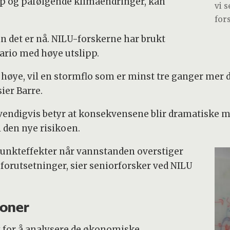
p og påfølgende klimaendringer, kan
vi s
for
enn det er nå. NILU-forskerne har brukt
nario med høye utslipp.
 høye, vil en stormflo som er minst tre ganger mer 
sier Barre.
ødvendigvis betyr at konsekvensene blir dramatiske 
l den nye risikoen.
epunkteffekter når vannstanden overstiger
forutsetninger, sier seniorforsker ved NILU
joner
 for å analysere de økonomiske