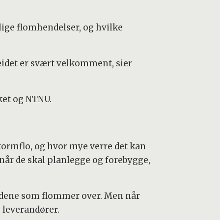
llige flomhendelser, og hvilke
beidet er svært velkomment, sier
rket og NTNU.
tormflo, og hvor mye verre det kan
når de skal planlegge og forebygge,
ådene som flommer over. Men når
 leverandører.