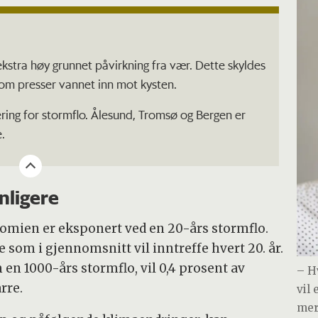
kstra høy grunnet påvirkning fra vær. Dette skyldes
 som presser vannet inn mot kysten.
ing for stormflo. Ålesund, Tromsø og Bergen er
.
nligere
onomien er eksponert ved en 20-års stormflo.
se som i gjennomsnitt vil inntreffe hvert 20. år.
 en 1000-års stormflo, vil 0,4 prosent av
– H
rre.
vil
mer