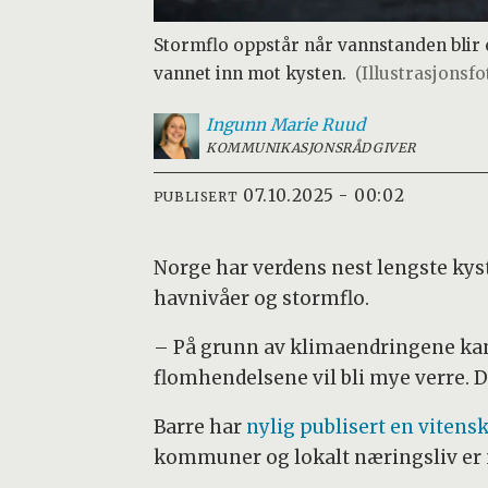
Stormflo oppstår når vannstanden blir 
vannet inn mot kysten.
(Illustrasjonsf
Ingunn Marie
Ruud
KOMMUNIKASJONSRÅDGIVER
07.10.2025 - 00:02
PUBLISERT
Norge har verdens nest lengste kyst.
havnivåer og stormflo.
– På grunn av klimaendringene kan 
flomhendelsene vil bli mye verre. De
Barre har
nylig publisert en vitens
kommuner og lokalt næringsliv er m