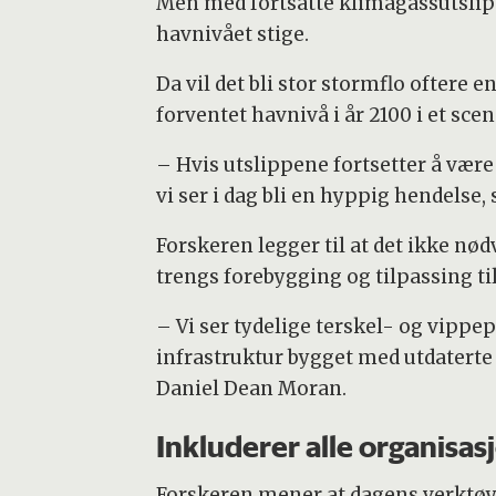
Men med fortsatte klimagassutslip
havnivået stige.
Da vil det bli stor stormflo oftere 
forventet havnivå i år 2100 i et sce
– Hvis utslippene fortsetter å være
vi ser i dag bli en hyppig hendelse, 
Forskeren legger til at det ikke n
trengs forebygging og tilpassing ti
– Vi ser tydelige terskel- og vipp
infrastruktur bygget med utdaterte 
Daniel Dean Moran.
Inkluderer alle organisas
Forskeren mener at dagens verktøy