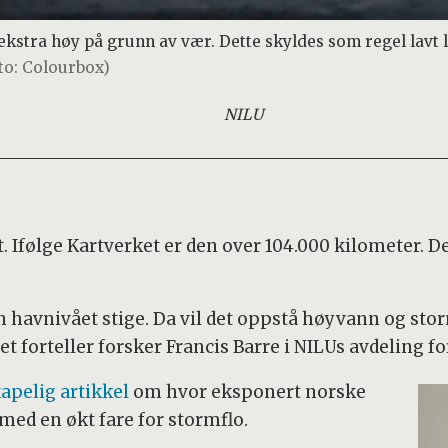
ekstra høy på grunn av vær. Dette skyldes som regel lavt 
oto: Colourbox)
NILU
 Ifølge Kartverket er den over 104.000 kilometer. De
havnivået stige. Da vil det oppstå høyvann og storm
t forteller forsker Francis Barre i NILUs avdeling f
kapelig artikkel
om hvor eksponert norske
ed en økt fare for stormflo.