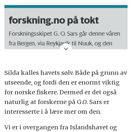
forskning.no på tokt
Forskningsskipet G. O. Sars går denne våren
fra Bergen, via Reykjavik til Nuuk, og den
samme veien tilbake igjen.
Toktet ledes av Havforskningsinstituttet, i
Silda kalles havets sølv. Både på grunn av
samarbeid med Universitetet i Bergen, og er
utseende, og fordi den er enormt viktig
en del av det felles europeiske prosjektet
for norske fiskere. Dermed er det også
EURO-BASIN.
naturlig at forskerne på G.O. Sars er
interesserte i å lære mer om den.
Målet er å se økosystemene i de forskjellige
havområdene i sammenheng.
Vi er i overgangen fra Islandshavet og