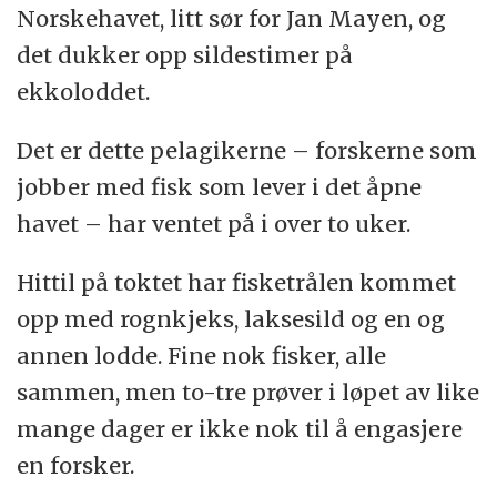
Norskehavet, litt sør for Jan Mayen, og
forskning.no er med på toktet på veien
det dukker opp sildestimer på
østover, fra Nuuk til Bergen, og kost og losji
ekkoloddet.
dekkes av Havforskningsinstituttet.
Det er dette pelagikerne – forskerne som
Artiklene i denne serien er:
jobber med fisk som lever i det åpne
havet – har ventet på i over to uker.
Mitt skip er lastet med hoppekreps
Teller bæsj på båt
Hittil på toktet har fisketrålen kommet
opp med rognkjeks, laksesild og en og
De kommer fra dypet
annen lodde. Fine nok fisker, alle
Etekamp i vitenskapens navn
sammen, men to-tre prøver i løpet av like
Jakter liv med lydbølger
mange dager er ikke nok til å engasjere
Lange netter med pinsetter
en forsker.