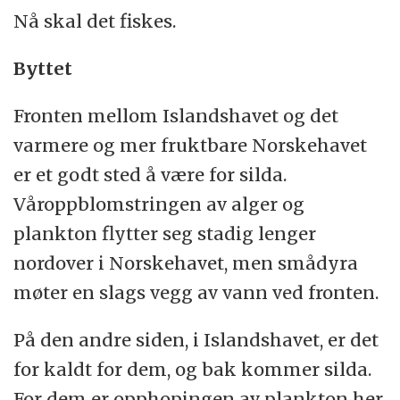
Stort skip søker sild
Nå skal det fiskes.
De som styrer skuta
Byttet
Til kai med frysern full
Fronten mellom Islandshavet og det
varmere og mer fruktbare Norskehavet
er et godt sted å være for silda.
Våroppblomstringen av alger og
plankton flytter seg stadig lenger
nordover i Norskehavet, men smådyra
møter en slags vegg av vann ved fronten.
På den andre siden, i Islandshavet, er det
for kaldt for dem, og bak kommer silda.
For dem er opphopingen av plankton her