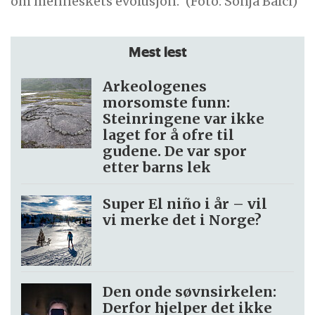
om menneskets evolusjon.
(Foto: Sonja Balci)
Mest lest
Arkeologenes
morsomste funn:
Steinringene var ikke
laget for å ofre til
gudene. De var spor
etter barns lek
Super El niño i år – vil
vi merke det i Norge?
Den onde søvnsirkelen:
Derfor hjelper det ikke