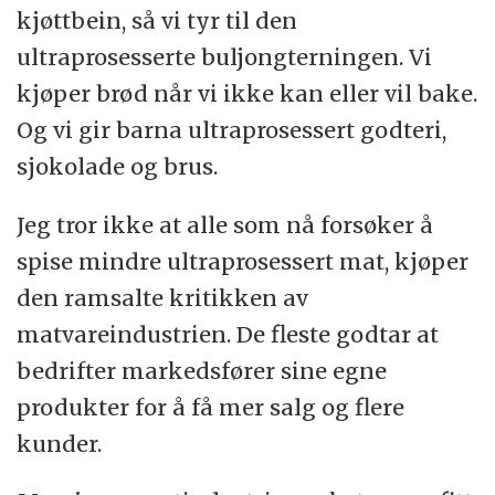
Oreo-kjeksen er også tilsatt
hvetestivelse
–
kjøttbein, så vi tyr til den
som er en naturlig ingrediens, brukt for å
ultraprosesserte buljongterningen. Vi
holde bakevaren sammen. Kjeksen
kjøper brød når vi ikke kan eller vil bake.
inneholder også
fruktosesirup
, som er et
Og vi gir barna ultraprosessert godteri,
naturlig søtningsmiddel.
Emulgatoren
i
sjokolade og brus.
kjeksen binder fett og væsken sammen. I
denne kjeksen er det to typer
lecitiner
– det
Jeg tror ikke at alle som nå forsøker å
er stoff som finnes naturlig i matvarer, den
spise mindre ultraprosessert mat, kjøper
ene laget av solsikkefrø og den andre av
den ramsalte kritikken av
soya.
matvareindustrien. De fleste godtar at
Den siste ingrediensen er
aroma
. I
bedrifter markedsfører sine egne
oreokjeksen er det oppgitt hvilken aroma
produkter for å få mer salg og flere
som er brukt, nemlig vanilje - som kan
kunder.
framstilles naturlig eller kunstig.