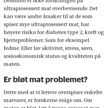
Dessuten er ikke forskningen på
Så er brødet tilsatt to ulike enzymer. Det
ultraprosessert mat overbevisende. Det
ene,
Amylase,
har vi naturlig i spyttet vårt
kan være andre årsaker til at de som
og i tarmen, men framstilles også fra
spiser mye ultraprosessert mat, har
planter, sopp og bakterier.
høyere risiko for diabetes type 2, kreft og
Enzymet
hemicellulase
finnes i planter.
hjerteproblemer. Som for eksempel
Begge enzymene kan også framstilles
fedme. Eller lav aktivitet, stress, søvn,
kunstig. De er tilsatt for å gjøre brødet
sosioøkonomisk status og kvaliteten på
saftigere og gi det fin farge.
maten.
Butikkbrødet innholder også
fullherdet
vegetabilsk fett
av raps. Det er umettet fett
Er bløt mat problemet?
i raps som er gjort om til herdet, det vil si
Dette med at vi lettere overspiser enkelte
mettet fett – som er vanlig i baking både
matvarer, er forskerne enige om. Om
ute og hjemme.