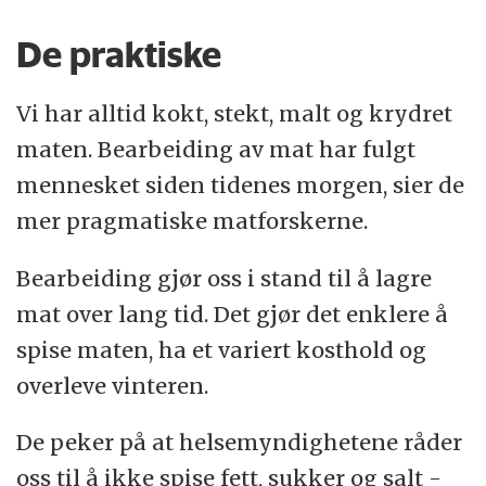
Den er også i kategorien ultraprosessert
De praktiske
mat, for her er ingrediensene tørket, knust
og tilsatt ulike stoffer.
Vi har alltid kokt, stekt, malt og krydret
maten. Bearbeiding av mat har fulgt
Mange av ingrediensene er slike vi ville
mennesket siden tidenes morgen, sier de
brukt hjemme: makaroni, tomat, salt,
mer pragmatiske matforskerne.
hvetemel, sukker, skummetmelk, rapsolje
og løk.
Bearbeiding gjør oss i stand til å lagre
mat over lang tid. Det gjør det enklere å
I tillegg inneholder toro-suppen
spise maten, ha et variert kosthold og
maisstivelse
. Noen av oss putter også det i
overleve vinteren.
suppen hjemme, for å tykne suppen.
De peker på at helsemyndighetene råder
Men
aroma
bruker vi ikke hjemme. Det kan
oss til å ikke spise fett, sukker og salt -