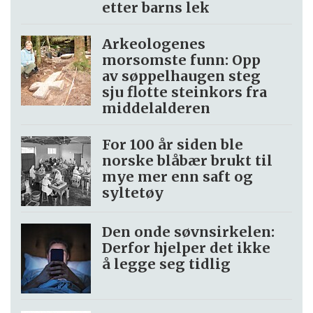
etter barns lek
Arkeologenes
morsomste funn: Opp
av søppel­haugen steg
sju flotte steinkors fra
middelalderen
For 100 år siden ble
norske blåbær brukt til
mye mer enn saft og
syltetøy
Den onde søvnsirkelen:
Derfor hjelper det ikke
å legge seg tidlig