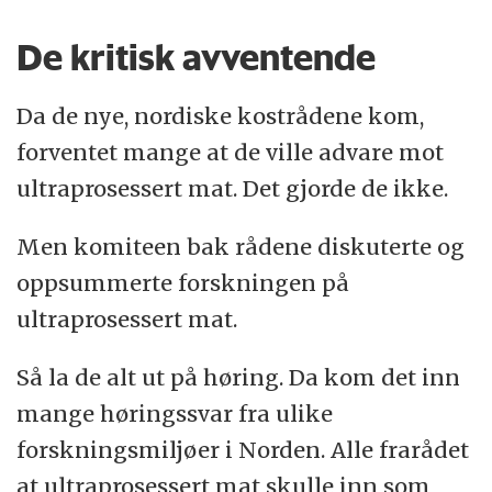
ultraprosessert mat.
De kritisk avventende
De fleste ingrediensene er de samme som
vi bruker i egne brød: hvetemel, sammalt
Da de nye, nordiske kostrådene kom,
rug, sammalt hvete, fullformalt hvete,
forventet mange at de ville advare mot
solsikkekjerner, brune linfrø, hvetekli, gjær,
ultraprosessert mat. Det gjorde de ikke.
salt og rapsolje. Brødet inneholder tørket
Men komiteen bak rådene diskuterte og
surdeig av hvete og starterkultur, som vi
oppsummerte forskningen på
også bruker hjemme når vi lager
ultraprosessert mat.
surdeigsbrød.
Så la de alt ut på høring. Da kom det inn
Men butikkbrødet har andre ingredienser
mange høringssvar fra ulike
som ikke er like vanlige hjemme.
forskningsmiljøer i Norden. Alle frarådet
Det er tilsatt
hvetegluten
, som er ekstra
at ultraprosessert mat skulle inn som