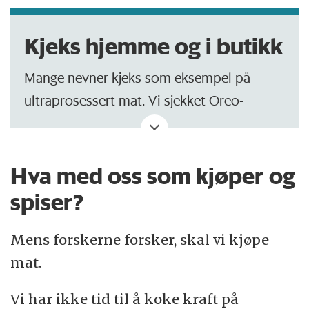
Kjeks hjemme og i butikk
Mange nevner kjeks som eksempel på
ultraprosessert mat. Vi sjekket Oreo-
kjeksen for å se hva den inneholder som vi
ikke bruker i kjeksbaking hjemme.
Hva med oss som kjøper og
Igjen er mye likt: hvetemel, kakao, sukker,
spiser?
olje, bakepulver og salt. Riktignok er
kakaopulveret behandlet for å redusere
Mens forskerne forsker, skal vi kjøpe
fettinnholdet. Og oljen er palme, som ikke
mat.
er sunt for helsa og miljøet.
Vi har ikke tid til å koke kraft på