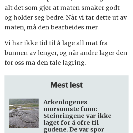
være tomataroma eller noe annet. Aroma
alt det som gjør at maten smaker godt
kan være laget av naturlige ingredienser
og holder seg bedre. Når vi tar dette ut av
eller framstilt kunstig, men akkurat hva
maten, må den bearbeides mer.
som er tilsatt denne posen, er ikke oppgitt.
I tillegg er det
gjærekstrakt
i posen. Gjær er
Vi har ikke tid til å lage all mat fra
sopp og er satt til for å forsterke smaken.
bunnen av lenger, og når andre lager den
Det er også tilsatt
fargestoff
, som i denne
for oss må den tåle lagring.
suppen er paprika.
Mest lest
Arkeologenes
morsomste funn:
Steinringene var ikke
laget for å ofre til
gudene. De var spor