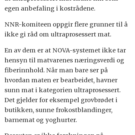
gluten som gjør at brødet hever seg bedre.
egen anbefaling i kostrådene.
Det inneholder
byggmaltekstrakt
, som er
NNR-komiteen oppgir flere grunner til å
et naturlig søtningsmiddel, laget av bygg.
ikke gi råd om ultraprosessert mat.
Maltekstrakt er en vanlig ingrediens i gamle
oppskrifter.
En av dem er at NOVA-systemet ikke tar
hensyn til matvarenes næringsverdi og
Brødet inneholder også
emulgator
fiberinnhold. Når man bare ser på
E471 og E472e
, som ser skumlere ut.
hvordan maten er bearbeidet, havner
Emulgatorer er fettstoff som hjelper fett og
sunn mat i kategorien ultraprosessert.
væske til å blande seg.
Det gjelder for eksempel grovbrødet i
Melbehandlingsmiddelet E300
er C-vitamin.
butikken, sunne frokostblandinger,
Det er satt til for å forlenge holdbarheten i
barnemat og yoghurter.
brødet og hindre bakterievekst.