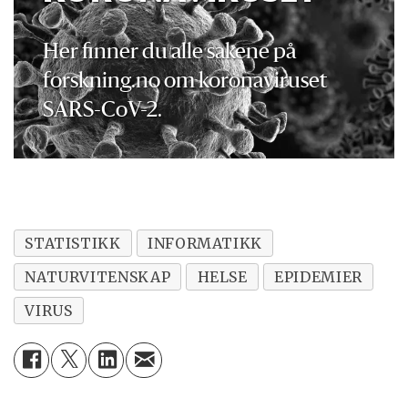
Her finner du alle sakene på
forskning.no om koronaviruset
SARS-CoV-2.
STATISTIKK
INFORMATIKK
NATURVITENSKAP
HELSE
EPIDEMIER
VIRUS