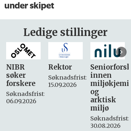
under skipet
Ledige stillinger
Rektor
Seniorforsker
Forskning.
innen
søker
Søknadsfrist:
miljøkjemi
nyhetsjour
15.09.2026
og
– fast
:
arktisk
Søknadsfrist:
miljø
16. august.
Søknadsfrist:
30.08.2026