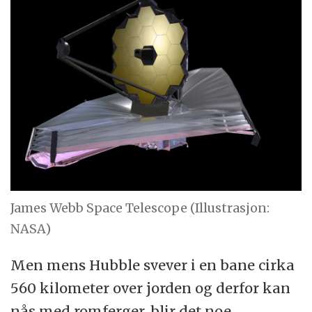
James Webb Space Telescope (Illustrasjon:
NASA)
Men mens Hubble svever i en bane cirka
560 kilometer over jorden og derfor kan
nås med romferger, blir det noe