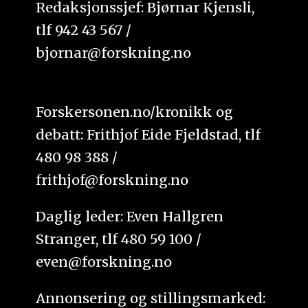
Redaksjonssjef: Bjørnar Kjensli,
tlf 942 43 567 /
bjornar@forskning.no
Forskersonen.no/kronikk og
debatt: Frithjof Eide Fjeldstad, tlf
480 98 388 /
frithjof@forskning.no
Daglig leder: Even Hallgren
Stranger, tlf 480 59 100 /
even@forskning.no
Annonsering og stillingsmarked: