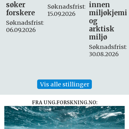
innen
søker
Søknadsfrist:
miljøkjemi
nyhetsjour
15.09.2026
og
– fast
:
arktisk
Søknadsfrist:
miljø
16. august.
Søknadsfrist:
30.08.2026
Vis alle stillinger
FRA UNG.FORSKNING.NO: