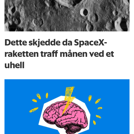
Dette skjedde da SpaceX-
raketten traff månen ved et
uhell