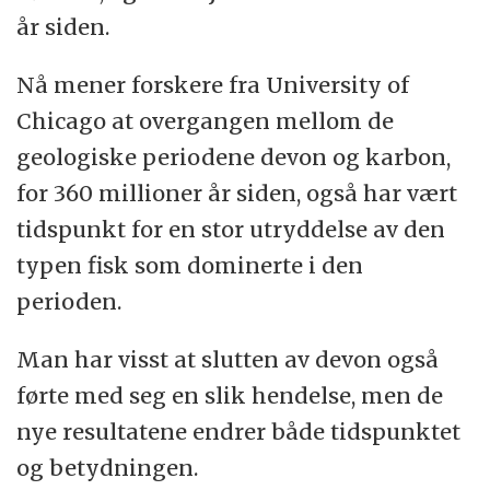
år siden.
kalt blåfisk) og Latimeria menadoensis.
Nå mener forskere fra University of
Alle firbeinte landvirveldyr, som krypdyr,
Chicago at overgangen mellom de
fugler og pattedyr, stammer trolig fra denne
geologiske periodene devon og karbon,
gruppen.
for 360 millioner år siden, også har vært
Placodermer er en gruppe av utdødde,
tidspunkt for en stor utryddelse av den
sterkt pansrede fisker.
typen fisk som dominerte i den
perioden.
Det var mange forskjellige arter, blant annet
de store panserhaiene, som ble opp til ti
Man har visst at slutten av devon også
meter lange og som var jordens største
førte med seg en slik hendelse, men de
rovdyr på sin tid. De døde ut på slutten av
nye resultatene endrer både tidspunktet
devon for 360 millioner år siden.
og betydningen.