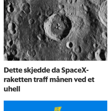
Dette skjedde da SpaceX-
raketten traff månen ved et
uhell