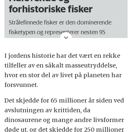
forhistoriske fisker
Strålefinnede fisker er den dominerende
fisketypen og representerer nesten 95
prosent av all fisk som lever i dag.
I jordens historie har det vært en rekke
Navnet skyldes at finnestrålene i bryst- og
tilfeller av en såkalt masseutryddelse,
bukfinner stråler ut fra et grunnleggende
hvor en stor del av livet på planeten har
skjelett. Bruskfisker som rokker og haier
forsvunnet.
tilhører ikke denne gruppen.
Det skjedde for 65 millioner år siden ved
Kvastfinnede fisker har finner som støttes av
avslutningen av krittiden, da
muskler og knokler. Det var mange
dinosaurene og mange andre livsformer
kvastfinnede fisker i devon, men i dag finnes
døde ut, og det skjedde for 250 millioner
det bare to arter; Latimeria chalumnae (også