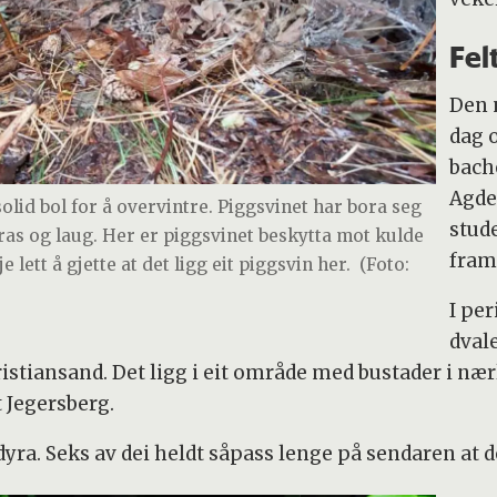
Fel
Den 
dag o
bach
Agde
olid bol for å overvintre. Piggsvinet har bora seg
stud
ras og laug. Her er piggsvinet beskytta mot kulde
fram
lett å gjette at det ligg eit piggsvin her.
(Foto:
I pe
dvale
istiansand. Det ligg i eit område med bustader i nærl
 Jegersberg.
yra. Seks av dei heldt såpass lenge på sendaren at de