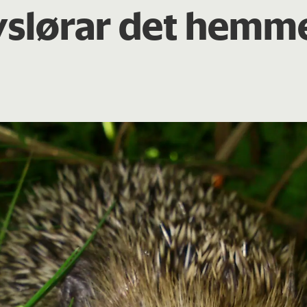
vslørar det hemme
a