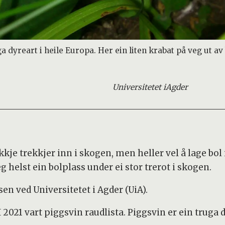
ga dyreart i heile Europa. Her ein liten krabat på veg ut av
Universitetet i
Agder
ikkje trekkjer inn i skogen, men heller vel å lage bol
seg helst ein bolplass under ei stor trerot i skogen.
en ved Universitetet i Agder (UiA).
 2021 vart piggsvin raudlista. Piggsvin er ein truga d