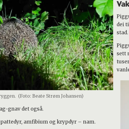
Vak
Pigg
dei t
stad.
Pigg
sett
tusen
vanl
ryggen.
(Foto: Beate Strøm Johansen)
nag-gnav det også.
 pattedyr, amfibium og krypdyr – nam.