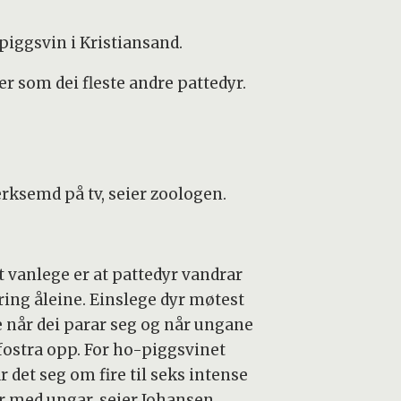
piggsvin i Kristiansand.
 er som dei fleste andre pattedyr.
merksemd på tv, seier zoologen.
t vanlege er at pattedyr vandrar
ing åleine. Einslege dyr møtest
e når dei parar seg og når ungane
 fostra opp. For ho-piggsvinet
r det seg om fire til seks intense
r med ungar, seier Johansen.