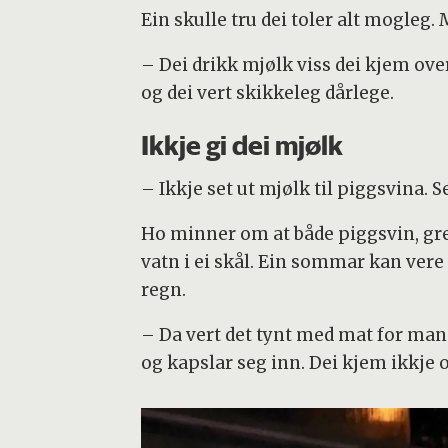
Ein skulle tru dei toler alt mogleg. 
– Dei drikk mjølk viss dei kjem over
og dei vert skikkeleg dårlege.
Ikkje gi dei mjølk
– Ikkje set ut mjølk til piggsvina. S
Ho minner om at både piggsvin, grev
vatn i ei skål. Ein sommar kan vere
regn.
– Da vert det tynt med mat for man
og kapslar seg inn. Dei kjem ikkje o