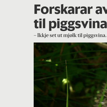
Forskarar a
til piggsvin
– Ikkje set ut mjølk til piggsvina.