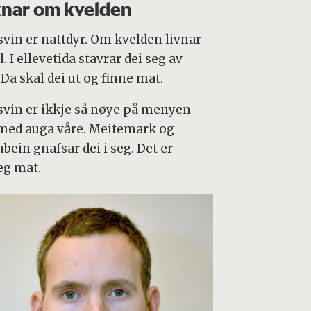
nar om kvelden
svin er nattdyr. Om kvelden livnar
il. I ellevetida stavrar dei seg av
 Da skal dei ut og finne mat.
svin er ikkje så nøye på menyen
 med auga våre. Meitemark og
bein gnafsar dei i seg. Det er
eg mat.