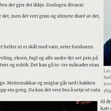
Men det gjer dei ikkje. Zoologen åtvarar:
 det, men det vert grøn og slimete diaré av det,
et heller ut ei skål med vatn, seier forskaren.
ling, ekorn, fugl og alle andre dyr set pris på
 tørr og solrik. Det kan gå to–tre månader utan
Lar
had
ge. Meitemakkar og sniglar går ned i bakken
lev
pp ein gong. Da kan det vere bra å setje ut vatn
pig
til d
katt 