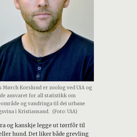
s Mørch Korslund er zoolog ved UiA og
de ansvaret for all statistikk om
eområde og vandringa til dei urbane
gsvina i Kristiansand.
(Foto: UiA)
yra og kanskje legge ut tørrfôr til
eller hund. Det liker både grevling