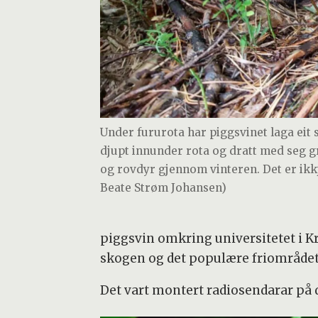
Under fururota har piggsvinet laga eit s
djupt innunder rota og dratt med seg g
og rovdyr gjennom vinteren. Det er ikkje 
Beate Strøm Johansen)
piggsvin omkring universitetet i Kr
skogen og det populære friområdet
Det vart montert radiosendarar på d