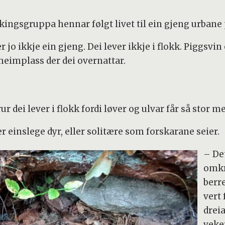
ingsgruppa hennar følgt livet til ein gjeng urbane 
r jo ikkje ein gjeng. Dei lever ikkje i flokk. Piggsvin
 heimplass der dei overnattar.
rur dei lever i flokk fordi løver og ulvar får så stor 
einslege dyr, eller solitære som forskarane seier.
– De
omkr
berr
vert
dreia
veke