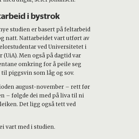
tarbeid i bystrok
nye studien er basert på feltarbeid
g natt. Nattarbeidet vart utført av
elorstudentar ved Universitetet i
r (UiA). Men også på dagtid var
entane omkring for å peile seg
 til piggsvin som låg og sov.
rioden august-november – rett før
n – følgde dei med på liva til ni
eiken. Det ligg også tett ved
i vart med i studien.