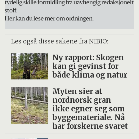
miljøvirkemidler skal samlet bidra til
tydelig skille formidling fra uavhengig redaksjonelt
stoff.
måloppnåelsen.
Her kan du lese mer om ordningen.
Les også disse sakene fra NIBIO:
Ny rapport: Skogen
kan gi gevinst for
både klima og natur
Myten sier at
nordnorsk gran
ikke egner seg som
byggemateriale. Nå
har forskerne svaret