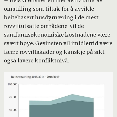
– Hvis vi ønsker en mer aktiv bruk av
omstilling som tiltak for å avvikle
beitebasert husdyrnæring i de mest
rovviltutsatte områdene, vil de
samfunnsøkonomiske kostnadene være
svært høye. Gevinsten vil imidlertid være
færre rovviltskader og kanskje på sikt
også lavere konfliktnivå.