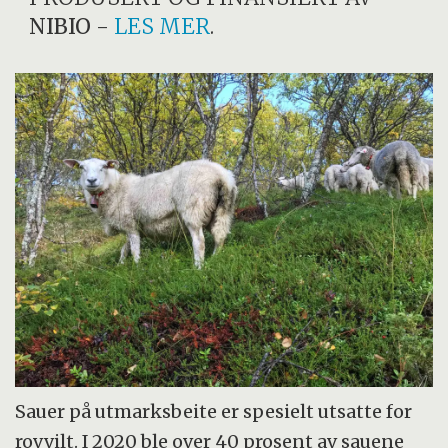
NIBIO
-
LES MER
.
Sauer på utmarksbeite er spesielt utsatte for
rovvilt. I 2020 ble over 40 prosent av sauene