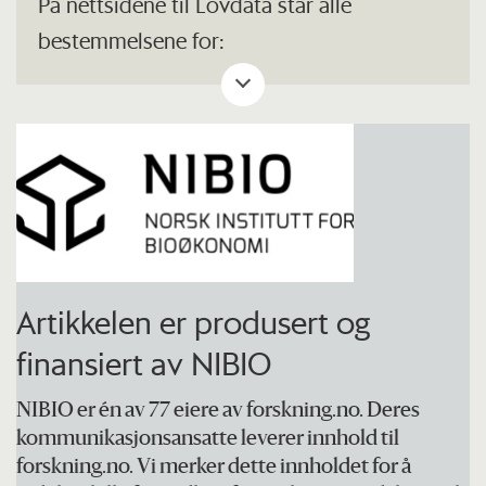
På nettsidene til Lovdata står alle
Bendik Austmo
bestemmelsene for:
Forskrift om tilskudd til forebyggende
Prosjektdeltakere fra NINA: Olve Krange,
tiltak mot rovviltskader og
Jenny Mattisson, Ole-Gunnar Støen, Ketil
konfliktdempende tiltak
.
Skogen og Henrik Lindhjem
Målsettingen med tilskuddsordningen er å
sikre iverksettelse av effektive
forebyggende tiltak for å begrense de
skadene rovvilt kan forårsake på
Artikkelen er produsert og
produksjonsdyr i landbruket, samt
finansiert av NIBIO
konfliktdempende tiltak for å begrense
NIBIO er én av 77 eiere av forskning.no. Deres
ulemper for lokalsamfunn og andre
kommunikasjonsansatte leverer innhold til
grupper. Landbruks-, dyrevelferd- og
forskning.no. Vi merker dette innholdet for å