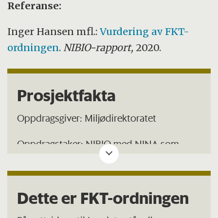
Referanse:
Inger Hansen mfl.:
Vurdering av FKT-
ordningen
.
NIBIO-rapport,
2020.
Prosjektfakta
Oppdragsgiver: Miljødirektoratet
Oppdragstaker: NIBIO med NINA som
underleverandør
Prosjektdeltakere fra NIBIO: Inger Hansen,
Dette er FKT-ordningen
Geir-Harald Strand, Signe Kårstad, Svein
Morten Eilertsen, Erlend Winje og Lars