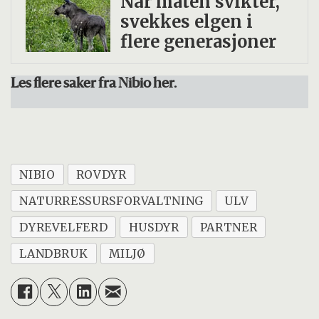
Når maten svikter,
svekkes elgen i
flere generasjoner
Les flere saker fra Nibio her.
NIBIO
ROVDYR
NATURRESSURSFORVALTNING
ULV
DYREVELFERD
HUSDYR
PARTNER
LANDBRUK
MILJØ