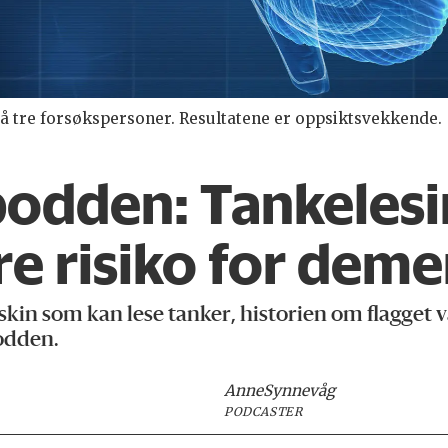
å tre forsøkspersoner. Resultatene er oppsiktsvekkende.
podden:
Tankelesi
re risiko for dem
kin som kan lese tanker, historien om flagget v
odden.
Anne
Synnevåg
PODCASTER