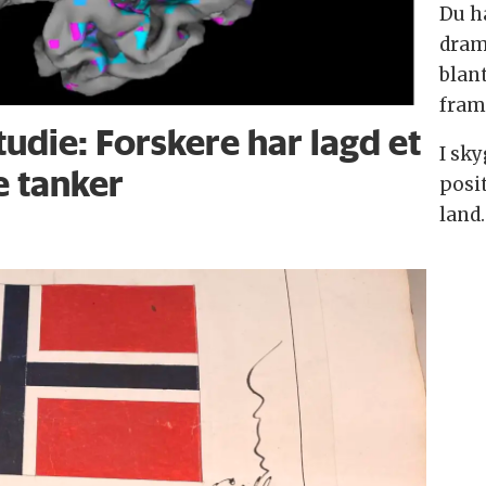
Du h
dram
blan
fram
udie: Forskere har lagd et
I sk
e tanker
posit
land.