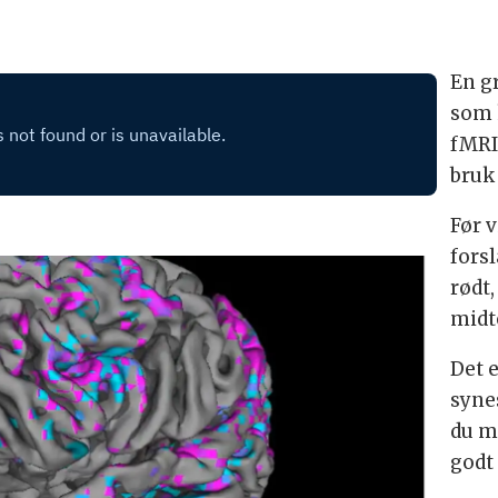
En g
som 
fMRI
bruk
Før v
forsl
rødt,
midt
Det e
syne
du m
godt 