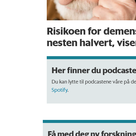
Risikoen for demens
nesten halvert, vise
Her finner du podcaste
Du kan lytte til podcastene våre på de 
Spotify
.
Få med deg ny forsknin