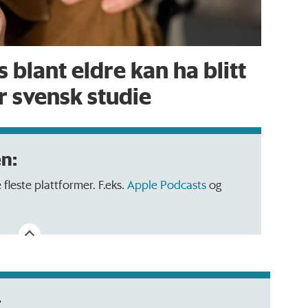
 blant eldre kan ha blitt
r svensk studie
n:
fleste plattformer. F.eks.
Apple Podcasts
og
g