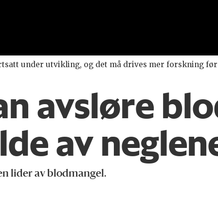
tsatt under utvikling, og det må drives mer forskning før 
an avsløre bl
lde av neglen
en lider av blodmangel.