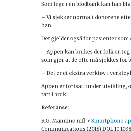
Som lege i en blodbank kan han blan
– Vi sjekker normalt donorene ette
han.
Det gjelder også for pasienter som 
– Appen kan brukes der folk er. Jeg
som gjør at de ofte må sjekkes for 
– Det er et ekstra verktøy i verktø
Appen er fortsatt under utvikling, 
tatt i bruk.
Referanse:
R.G. Mannino mfl: «
Smartphone app
Communications (2018) DOI: 10.103