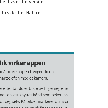
øbenhavns Universitet.
 tidsskriftet Nature
lik virker appen
or å bruke appen trenger du en
marttelefon med et kamera.
eretter tar du et bilde av fingerneglene
ine i en lett knyttet hånd som peker inn
ot deg selv. På bildet markerer du hvor
ingerneglene dine er, så finner appen ut