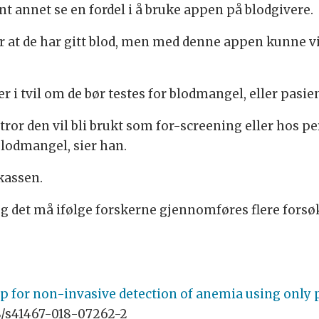
t annet se en fordel i å bruke appen på blodgivere.
r at de har gitt blod, men med denne appen kunne vi
er i tvil om de bør testes for blodmangel, eller pa
 tror den vil bli brukt som for-screening eller hos
blodmangel, sier han.
ykassen.
og det må ifølge forskerne gjennomføres flere forsøk 
 for non-invasive detection of anemia using only 
8/s41467-018-07262-2