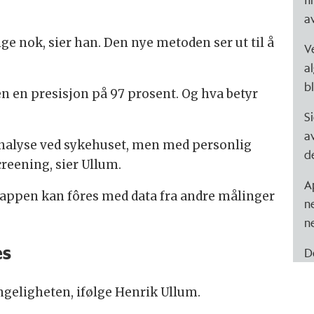
a
e nok, sier han. Den nye metoden ser ut til å
V
a
b
n en presisjon på 97 prosent. Og hva betyr
S
a
nalyse ved sykehuset, men med personlig
de
creening, sier Ullum.
A
 appen kan fôres med data fra andre målinger
n
n
es
D
ngeligheten, ifølge Henrik Ullum.