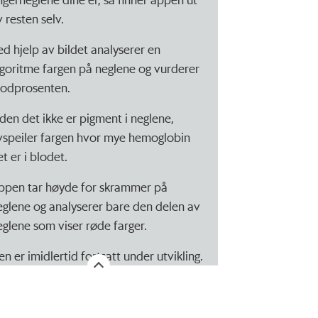
v resten selv.
ed hjelp av bildet analyserer en
lgoritme fargen på neglene og vurderer
lodprosenten.
iden det ikke er pigment i neglene,
vspeiler fargen hvor mye hemoglobin
t er i blodet.
ppen tar høyde for skrammer på
eglene og analyserer bare den delen av
eglene som viser røde farger.
en er imidlertid fortsatt under utvikling.