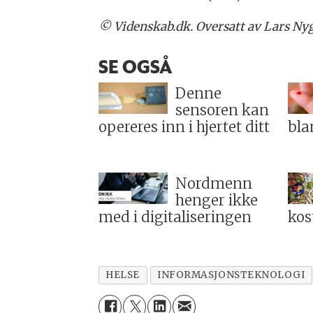
© Videnskab.dk. Oversatt av Lars Nyg
SE OGSÅ
Denne
sensoren kan
opereres inn i hjertet ditt
bla
Nordmenn
henger ikke
med i digitaliseringen
kos
HELSE
INFORMASJONSTEKNOLOGI