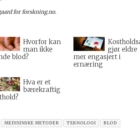
aard for forskning.no.
Hvorfor kan
Kostholds
man ikke
gjør eldre
nde blod?
mer engasjert i
ernæring
Hva er et
bærekraftig
thold?
MEDISINSKE METODER
TEKNOLOGI
BLOD