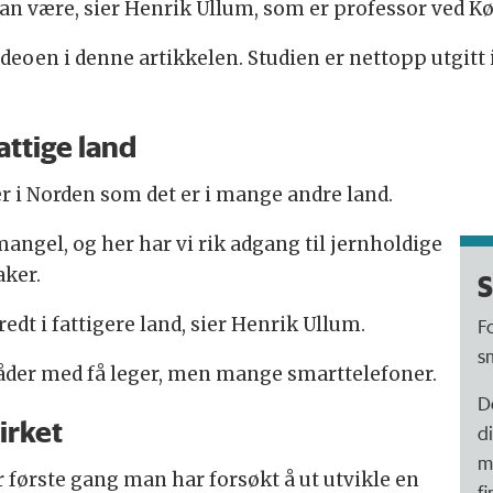
kan være, sier Henrik Ullum, som er professor ved K
deoen i denne artikkelen. Studien er nettopp utgitt i
fattige land
er i Norden som det er i mange andre land.
mangel, og her har vi rik adgang til jernholdige
aker.
S
dt i fattigere land, sier Henrik Ullum.
F
s
mråder med få leger, men mange smarttelefoner.
D
irket
d
m
r første gang man har forsøkt å ut utvikle en
f