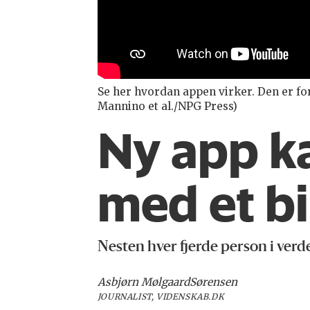
Se her hvordan appen virker. Den er for
Mannino et al./NPG Press)
Ny app k
med et bi
Nesten hver fjerde person i verd
Asbjørn Mølgaard
Sørensen
JOURNALIST, VIDENSKAB.DK